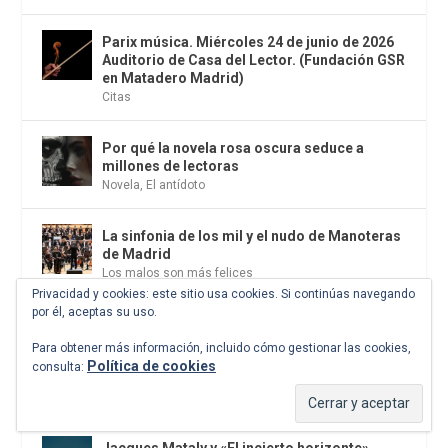
Parix música. Miércoles 24 de junio de 2026
Auditorio de Casa del Lector. (Fundación GSR
en Matadero Madrid)
Citas
Por qué la novela rosa oscura seduce a
millones de lectoras
Novela
,
El antídoto
La sinfonia de los mil y el nudo de Manoteras
de Madrid
Los malos son más felices
Privacidad y cookies: este sitio usa cookies. Si continúas navegando
por él, aceptas su uso.
Presentación del libro: «Terrorismo
revolucionario en España: el PCE(r) y los
Para obtener más información, incluido cómo gestionar las cookies,
GRAPO» de Lorenzo Castro Moral. Jueves, 18
Política de cookies
consulta:
de junio. Librería Sin Tarima. Madrid
Citas
Jacques Mataly y «El incierto horizonte».