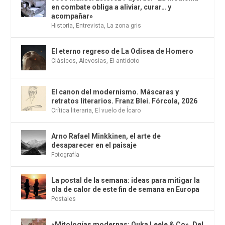
en combate obliga a aliviar, curar… y
acompañar»
Historia
,
Entrevista
,
La zona gris
El eterno regreso de La Odisea de Homero
Clásicos
,
Alevosías
,
El antídoto
El canon del modernismo. Máscaras y
retratos literarios. Franz Blei. Fórcola, 2026
Crítica literaria
,
El vuelo de Ícaro
Arno Rafael Minkkinen, el arte de
desaparecer en el paisaje
Fotografía
La postal de la semana: ideas para mitigar la
ola de calor de este fin de semana en Europa
Postales
«Mitologías modernas: Ouka Leele & Co». Del