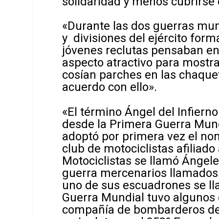
solidaridad y menos cubrirse e
«Durante las dos guerras mu
y divisiones del ejército for
jóvenes reclutas pensaban en
aspecto atractivo para mostr
cosían parches en las chaquet
acuerdo con ello».
«El término Ángel del Infierno
desde la Primera Guerra Mun
adoptó por primera vez el nom
club de motociclistas afiliad
Motociclistas se llamó Ángele
guerra mercenarios llamados T
uno de sus escuadrones se ll
Guerra Mundial tuvo algunos 
compañía de bombarderos de