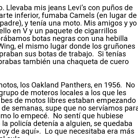
ro. Llevaba mis jeans Levi’s con puños de
arte inferior, fumaba Camels (en lugar de
 padre), y tenía una moto. Mis amigos y yo
lo en V y un paquete de cigarrillos
rábamos botas negras con una hebilla
 Wing, el mismo lugar donde los gruñones
raban sus botas de trabajo. Si tenías
mprabas también una chaqueta de cuero
motos, los Oakland Panthers, en 1956. No
upo de moteros locales a los que les
lubes de motos libres estaban empezando
 de semanas, supe que no servíamos par
 como lo empecé. No sentí que hubiese
 policía detenía a alguien, se quedaba
 voy de aquí». Lo que necesitaba era más