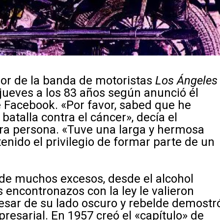
or de la banda de motoristas
Los Ángeles
o jueves a los 83 años según anunció él
e Facebook. «Por favor, sabed que he
atalla contra el cáncer», decía el
ra persona. «Tuve una larga y hermosa
tenido el privilegio de formar parte de un
de muchos excesos, desde el alcohol
 encontronazos con la ley le valieron
pesar de su lado oscuro y rebelde demostr
resarial. E
n 1957 creó el «capítulo» de