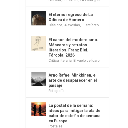
El eterno regreso de La
Odisea de Homero
Clásicos
,
Alevosías
,
El antídoto
El canon del modernismo.
Máscaras y retratos
literarios. Franz Blei.
Fórcola, 2026
Crítica literaria
,
El vuelo de Ícaro
Arno Rafael Minkkinen, el
arte de desaparecer en el
paisaje
Fotografía
La postal de la semana:
ideas para mitigar la ola de
calor de este fin de semana
en Europa
Postales