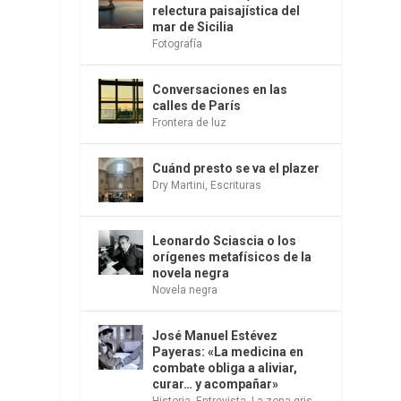
s
relectura paisajística del
mar de Sicilia
Fotografía
Conversaciones en las
calles de París
Frontera de luz
Cuánd presto se va el plazer
Dry Martini
,
Escrituras
Leonardo Sciascia o los
n
orígenes metafísicos de la
novela negra
Novela negra
José Manuel Estévez
Payeras: «La medicina en
combate obliga a aliviar,
curar… y acompañar»
Historia
,
Entrevista
,
La zona gris