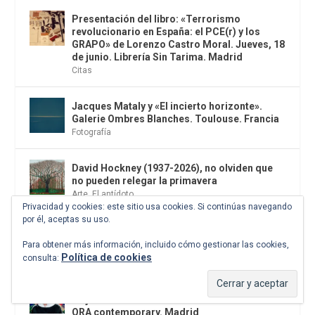
Presentación del libro: «Terrorismo
revolucionario en España: el PCE(r) y los
GRAPO» de Lorenzo Castro Moral. Jueves, 18
de junio. Librería Sin Tarima. Madrid
Citas
Jacques Mataly y «El incierto horizonte».
Galerie Ombres Blanches. Toulouse. Francia
Fotografía
David Hockney (1937-2026), no olviden que
no pueden relegar la primavera
Arte
,
El antídoto
Privacidad y cookies: este sitio usa cookies. Si continúas navegando
por él, aceptas su uso.
Galicia, el fin del mundo y su reverso
Escrituras
Para obtener más información, incluido cómo gestionar las cookies,
Política de cookies
consulta:
«Calle de nadie», de Julia Juaniz. Viernes 12
de junio. 19.00 – 22.00 horas. Galería de arte
ORA contemporary. Madrid