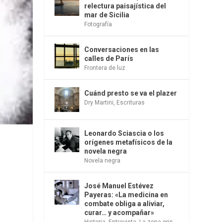
relectura paisajística del
mar de Sicilia
Fotografía
Conversaciones en las
calles de París
Frontera de luz
Cuánd presto se va el plazer
Dry Martini
,
Escrituras
Leonardo Sciascia o los
orígenes metafísicos de la
novela negra
Novela negra
José Manuel Estévez
Payeras: «La medicina en
combate obliga a aliviar,
curar… y acompañar»
Historia
,
Entrevista
,
La zona gris