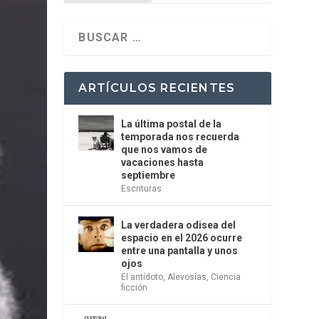
ARTÍCULOS RECIENTES
La última postal de la
temporada nos recuerda
que nos vamos de
vacaciones hasta
septiembre
Escrituras
La verdadera odisea del
espacio en el 2026 ocurre
entre una pantalla y unos
ojos
El antídoto
,
Alevosías
,
Ciencia
ficción