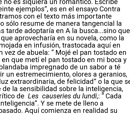
 no es siquiera un romántico. Escribe
einte ejemplos”, es en el ensayo
Contra
ramos con el texto más importante
no sólo resume de manera tangencial la
s tarde adoptaría en
A la busca.
..sino qu
que aprovecharía en su novela, como la
ojada en infusión, trastocada aquí en
n vez de abuela: “ Mojé el pan tostado en
o en que metí el pan tostado en mi boca y
ablandaba impregnado de un sabor a té
tir un estremecimiento, olores a geranios,
uz extraordinaria, de felicidad” o la que s
e de la sensibilidad sobre la inteligencia,
rítico de
Les causeries du lundi
,: “ Cada
inteligencia”. Y se mete de lleno a
 pasado. Aquí comienza en realidad su