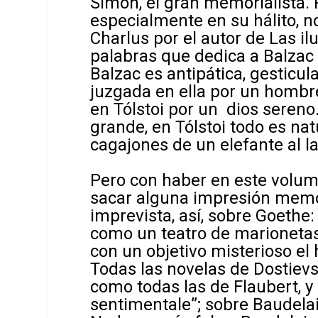
Simon, el gran memorialista. 
especialmente en su hálito, n
Charlus por el autor de
Las il
palabras que dedica a Balzac e
Balzac es antipática, gesticul
juzgada en ella por un hombre
en Tólstoi por un dios sereno.
grande, en Tólstoi todo es n
cagajones de un elefante al l
Pero con haber en este volume
sacar alguna impresión memor
imprevista, así, sobre Goethe
como un teatro de marionetas
con un objetivo misterioso el 
Todas las novelas de Dostiev
como todas las de Flaubert, y
sentimentale
”; sobre Baudela