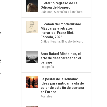
El eterno regreso de La
Odisea de Homero
Clásicos
,
Alevosías
,
El antídoto
El canon del modernismo.
Máscaras y retratos
,
literarios. Franz Blei.
Fórcola, 2026
Crítica literaria
,
El vuelo de Ícaro
Arno Rafael Minkkinen, el
arte de desaparecer en el
e
paisaje
Fotografía
s
La postal de la semana:
ideas para mitigar la ola de
calor de este fin de semana
en Europa
Postales