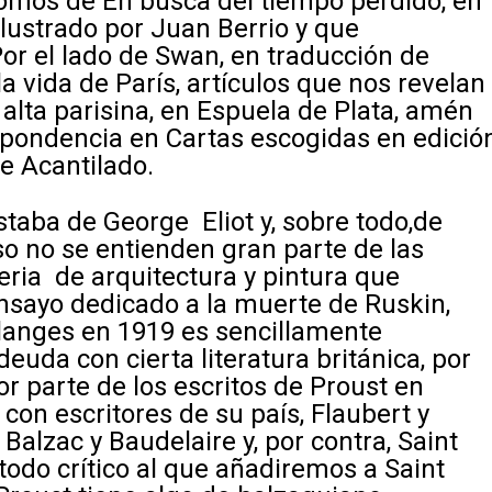
 tomos de
En busca del tiempo perdido
, en
o ilustrado por Juan Berrio y que
or el lado de Swan
, en traducción de
la vida de París
, artículos que nos revela
e alta parisina, en Espuela de Plata, amén
espondencia en
Cartas escogidas
en edició
e Acantilado.
staba de George Eliot y, sobre todo,de
o no se entienden gran parte de las
eria de arquitectura y pintura que
 ensayo dedicado a la muerte de Ruskin,
langes
en 1919 es sencillamente
deuda con cierta literatura británica, por
r parte de los escritos de Proust en
 con escritores de su país, Flaubert y
Balzac y Baudelaire y, por contra, Saint
odo crítico al que añadiremos a Saint