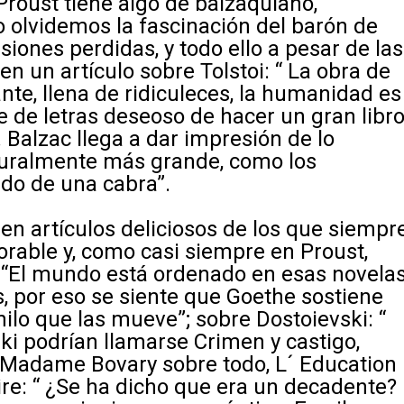
Proust tiene algo de balzaquiano,
o olvidemos la fascinación del barón de
usiones perdidas
, y todo ello a pesar de las
n un artículo sobre Tolstoi: “ La obra de
ante, llena de ridiculeces, la humanidad es
 de letras deseoso de hacer un gran libro
 Balzac llega a dar impresión de lo
aturalmente más grande, como los
ado de una cabra”.
n artículos deliciosos de los que siempr
able y, como casi siempre en Proust,
: “El mundo está ordenado en esas novela
, por eso se siente que Goethe sostiene
hilo que las mueve”; sobre Dostoievski: “
ski podrían llamarse
Crimen y
castigo
,
Madame Bovary
sobre todo,
L´ Education
ire: “ ¿Se ha dicho que era un decadente?