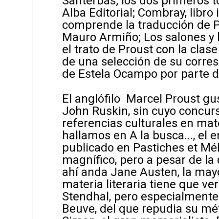
Santerbás; los dos primeros
Alba Editorial;
Combray
, libr
comprende la traducción de
P
Mauro Armiño;
Los salones y 
el trato de Proust con la clas
de una selección de su corr
de Estela Ocampo por parte d
El anglófilo Marcel Proust gu
John Ruskin, sin cuyo concurs
referencias culturales en mat
hallamos en
A la busca..
., el
publicado en
Pastiches et Mé
magnífico, pero a pesar de la 
ahí anda Jane Austen, la mayo
materia literaria tiene que ver
Stendhal, pero especialmente 
Beuve, del que repudia su mét