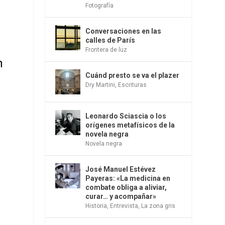
Fotografía
Conversaciones en las
n
calles de París
Frontera de luz
n
Cuánd presto se va el plazer
Dry Martini
,
Escrituras
Leonardo Sciascia o los
orígenes metafísicos de la
novela negra
Novela negra
José Manuel Estévez
Payeras: «La medicina en
combate obliga a aliviar,
curar… y acompañar»
Historia
,
Entrevista
,
La zona gris