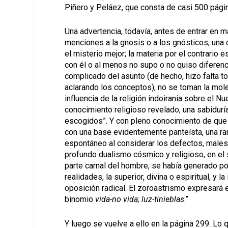
Piñero y Peláez, que consta de casi 500 pági
Una advertencia, todavía, antes de entrar en m
menciones a la gnosis o a los gnósticos, una c
el misterio mejor; la materia por el contrario 
con él o al menos no supo o no quiso diferenc
complicado del asunto (de hecho, hizo falta t
aclarando los conceptos), no se toman la moles
influencia de la religión indoirania sobre el
conocimiento religioso revelado, una sabidurí
escogidos”. Y con pleno conocimiento de que “
con una base evidentemente panteísta, una rama
espontáneo al considerar los defectos, males
profundo dualismo cósmico y religioso, en el s
parte carnal del hombre, se había generado p
realidades, la superior, divina o espiritual, y 
oposición radical. El zoroastrismo expresará 
binomio
vida-no vida; luz-tinieblas
.”
Y luego se vuelve a ello en la página 299. Lo 