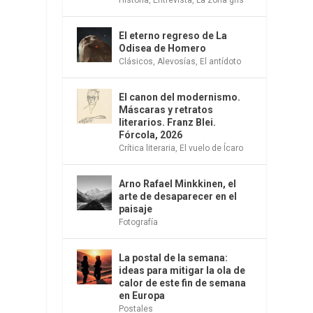
El eterno regreso de La
Odisea de Homero
Clásicos
,
Alevosías
,
El antídoto
El canon del modernismo.
Máscaras y retratos
literarios. Franz Blei.
Fórcola, 2026
Crítica literaria
,
El vuelo de Ícaro
Arno Rafael Minkkinen, el
arte de desaparecer en el
paisaje
Fotografía
La postal de la semana:
ideas para mitigar la ola de
calor de este fin de semana
en Europa
Postales