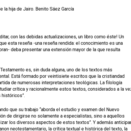
e la hija de Jairo. Benito Sáez García
itar, con las debidas actualizaciones, un libro como éste! Un
í que esta reseña -una reseña rendida: el conocimiento es una
oran- deba presentar una extensión mayor de la que resulta
o Testamento es, sin duda alguna, uno de los textos más
dental. Está formado por veintisiete escritos que la cristiandad
rtida de numerosas interpretaciones teológicas. La filología
tudiar crítica y racionalmente estos textos, considerados a la ve
históricos”.
mando que su trabajo “aborda el estudio y examen del Nuevo
ión de dirigirse no solamente a especialistas, sino a aquellos
dizar los diversos aspectos de estos textos”. Y además anticipa
canon neotestamentario, la crítica textual e histórica del texto, la