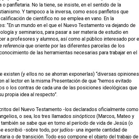
 panfletaria. No la tiene, se insiste, en el sentido de la
istianismo. Y tampoco a la inversa, como esos panfletos que
alificación de científico no se emplea en vano. En la
es: “En un mundo en el que el Nuevo Testamento va dejando de
eología y seminarios, para pasar a ser materia de estudio en
er a profesores y alumnos, así como al público interesado por e
 referencia
que oriente por las diferentes parcelas de los
conocimiento de las herramientas necesarias para trabajar en el
e existen (y ellos no se ahorran exponerlas) “diversas opinione
ten al lector en la misma Presentación de que “hemos evitado
ros o los contras de cada una de las posiciones ideológicas que
su propia idea al respecto”.
escritos del Nuevo Testamento -los declarados oficialmente como
angelios, o sea, los tres llamados
sinópticos
(Marcos, Mateo y
 Y también se sabe que en torno al período de vida de Jesús (o
e escribió -sobre todo, por judíos- una ingente cantidad de
aria o de transición. Todo eso compone el objeto del trabajo de