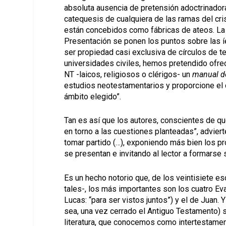
absoluta ausencia de pretensión adoctrinadora o
catequesis de cualquiera de las ramas del cr
están concebidos como fábricas de ateos. La c
Presentación se ponen los puntos sobre las í
ser propiedad casi exclusiva de círculos de t
universidades civiles, hemos pretendido ofrec
NT -laicos, religiosos o clérigos- un
manual de
estudios neotestamentarios y proporcione el 
ámbito elegido”.
Tan es así que los autores, conscientes de qu
en torno a las cuestiones planteadas”, advier
tomar partido (…), exponiendo más bien los p
se presentan e invitando al lector a formarse 
Es un hecho notorio que, de los veintisiete 
tales-, los más importantes son los cuatro Ev
Lucas: “para ser vistos juntos”) y el de Juan.
sea, una vez cerrado el Antiguo Testamento) s
literatura, que conocemos como intertestament