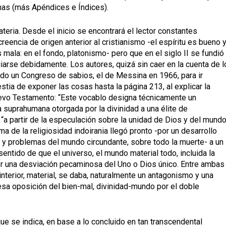
nas (más Apéndices e Índices).
ateria. Desde el inicio se encontrará el lector constantes
reencia de origen anterior al cristianismo -el espíritu es bueno 
es mala: en el fondo, platonismo- pero que en el siglo II se fundió
iarse debidamente. Los autores, quizá sin caer en la cuenta de l
odo un Congreso de sabios, el de Messina en 1966, para ir
tia de exponer las cosas hasta la página 213, al explicar la
 Nuevo Testamento: “Este vocablo designa técnicamente un
a suprahumana otorgada por la divinidad a una élite de
a partir de la especulación sobre la unidad de Dios y del mundo
 de la religiosidad indoirania llegó pronto -por un desarrollo
 y problemas del mundo circundante, sobre todo la muerte- a un
entido de que el universo, el mundo material todo, incluida la
or una desviación pecaminosa del Uno o Dios único. Entre ambas
la interior, material, se daba, naturalmente un antagonismo y una
esa oposición del bien-mal, divinidad-mundo por el doble
que se indica, en base a lo concluido en tan transcendental