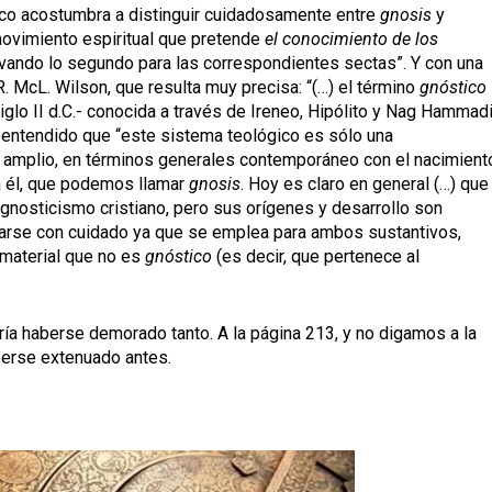
fico acostumbra a distinguir cuidadosamente entre
gnosis
y
 movimiento espiritual que pretende
el conocimiento de los
rvando lo segundo para las correspondientes sectas”. Y con una
R. McL. Wilson, que resulta muy precisa: “(…) el término
gnóstico
siglo II d.C.- conocida a través de Ireneo, Hipólito y Nag Hammadi
entendido que “este sistema teológico es sólo una
 amplio, en términos generales contemporáneo con el nacimient
 a él, que podemos llamar
gnosis
. Hoy es claro en general (…) que
gnosticismo cristiano, pero sus orígenes y desarrollo son
rse con cuidado ya que se emplea para ambos sustantivos,
 material que no es
gnóstico
(es decir, que pertenece al
ría haberse demorado tanto. A la página 213, y no digamos a la
berse extenuado antes.