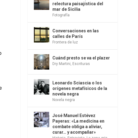
relectura paisajística del
mar de Sicilia
Fotografía
Conversaciones en las
calles de París
Frontera de luz
o
Cuánd presto se va el plazer
Dry Martini
,
Escrituras
Leonardo Sciascia o los
e
orígenes metafísicos de la
novela negra
Novela negra
José Manuel Estévez
Payeras: «La medicina en
combate obliga a aliviar,
curar… y acompañar»
Historia
,
Entrevista
,
La zona gris