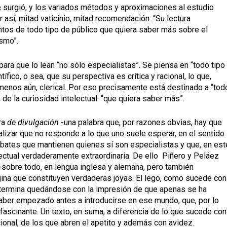
que surgió, y los variados métodos y aproximaciones al estudio
así, mitad vaticinio, mitad recomendación: “Su lectura
ntos de todo tipo de público que quiera saber más sobre el
ismo”.
ara que lo lean “no sólo especialistas”. Se piensa en “todo tipo
tífico, o sea, que su perspectiva es crítica y racional, lo que,
 menos aún, clerical. Por eso precisamente está destinado a “tod
, de la curiosidad intelectual: “que quiera saber más”.
ra
de divulgación
-una palabra que, por razones obvias, hay que
alizar que no responde a lo que uno suele esperar, en el sentido
ebates que mantienen quienes sí son especialistas y que, en est
ectual verdaderamente extraordinaria. De ello Piñero y Peláez
 -sobre todo, en lengua inglesa y alemana, pero también
ina que constituyen verdaderas joyas. El lego, como sucede con
 termina quedándose con la impresión de que apenas se ha
haber empezado antes a introducirse en ese mundo, que, por lo
 fascinante. Un texto, en suma, a diferencia de lo que sucede con
onal, de los que abren el apetito y además con avidez.