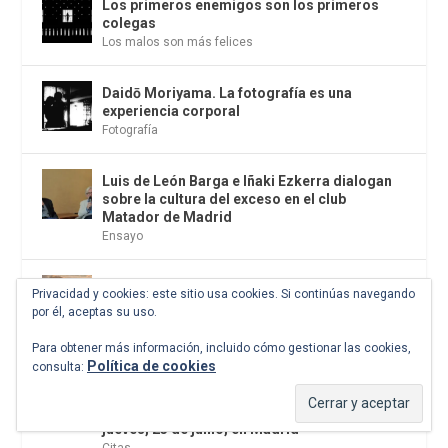
Los primeros enemigos son los primeros
colegas
Los malos son más felices
Daidō Moriyama. La fotografía es una
experiencia corporal
Fotografía
Luis de León Barga e Iñaki Ezkerra dialogan
sobre la cultura del exceso en el club
Matador de Madrid
Ensayo
La Habana, la ciudad donde conviven todos
Privacidad y cookies: este sitio usa cookies. Si continúas navegando
los tiempos
por él, aceptas su uso.
Frontera de luz
Para obtener más información, incluido cómo gestionar las cookies,
Política de cookies
consulta:
Zona Incontrolable, Zoara’s Auction y
Fundación Unblock organizan una subasta
benéfica de arte contemporáneo el próximo
jueves, 25 de junio, en Madrid
Citas