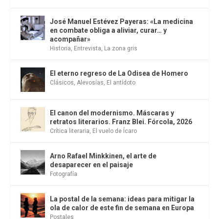
José Manuel Estévez Payeras: «La medicina
en combate obliga a aliviar, curar… y
acompañar»
Historia
,
Entrevista
,
La zona gris
El eterno regreso de La Odisea de Homero
Clásicos
,
Alevosías
,
El antídoto
El canon del modernismo. Máscaras y
retratos literarios. Franz Blei. Fórcola, 2026
Crítica literaria
,
El vuelo de Ícaro
Arno Rafael Minkkinen, el arte de
desaparecer en el paisaje
Fotografía
La postal de la semana: ideas para mitigar la
ola de calor de este fin de semana en Europa
Postales