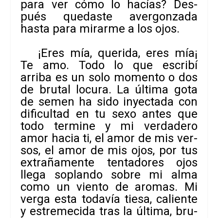
para ver cómo lo hacías? Des­
pués que­daste aver­gon­zada
hasta para mirarme a los ojos.
¡Eres mía, que­rida, eres mía¡
Te amo. Todo lo que escribí
arriba es un solo momento o dos
de bru­tal locura. La última gota
de semen ha sido inyec­tada con
difi­cul­tad en tu sexo antes que
todo ter­mine y mi ver­da­dero
amor hacia ti, el amor de mis ver­
sos, el amor de mis ojos, por tus
extra­ña­mente ten­ta­do­res ojos
llega soplando sobre mi alma
como un viento de aro­mas. Mi
verga esta toda­vía tiesa, caliente
y estre­me­cida tras la última, bru­