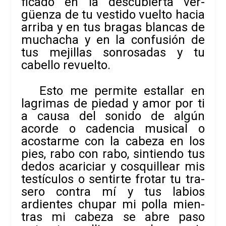
fi­cado en la des­cu­bierta ver­
güenza de tu ves­tido vuelto hacia
arriba y en tus bra­gas blan­cas de
mucha­cha y en la con­fu­sión de
tus meji­llas son­ro­sa­das y tu
cabe­llo revuelto.
Esto me per­mite esta­llar en
lagri­mas de pie­dad y amor por ti
a causa del sonido de algún
acorde o caden­cia musi­cal o
acos­tarme con la cabeza en los
pies, rabo con rabo, sin­tiendo tus
dedos aca­ri­ciar y cos­qui­llear mis
tes­tícu­los o sen­tirte fro­tar tu tra­
sero con­tra mí y tus labios
ardien­tes chu­par mi polla mien­
tras mi cabeza se abre paso