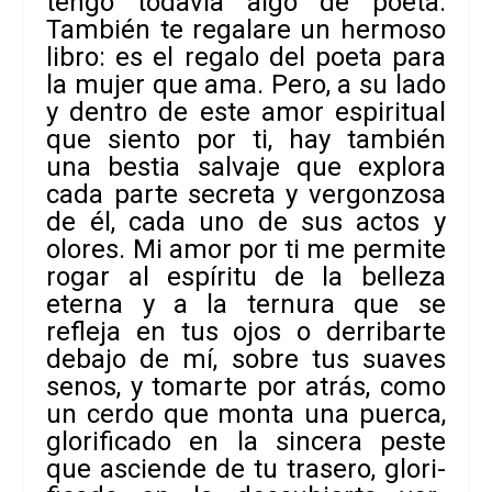
tengo toda­vía algo de poeta.
Tam­bién te rega­lare un her­moso
libro: es el regalo del poeta para
la mujer que ama. Pero, a su lado
y den­tro de este amor espi­ri­tual
que siento por ti, hay tam­bién
una bes­tia sal­vaje que explora
cada parte secreta y ver­gon­zosa
de él, cada uno de sus actos y
olo­res. Mi amor por ti me per­mite
rogar al espí­ritu de la belleza
eterna y a la ter­nura que se
refleja en tus ojos o derri­barte
debajo de mí, sobre tus sua­ves
senos, y tomarte por atrás, como
un cerdo que monta una puerca,
glo­ri­fi­cado en la sin­cera peste
que asciende de tu tra­sero, glo­ri­