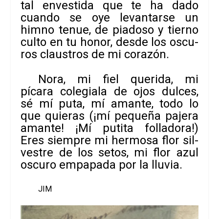
tal enves­tida que te ha dado
cuando se oye levan­tarse un
himno tenue, de pia­doso y tierno
culto en tu honor, desde los oscu­
ros claus­tros de mi cora­zón.
Nora, mi fiel que­rida, mi
pícara cole­giala de ojos dul­ces,
sé mí puta, mí amante, todo lo
que quie­ras (¡mí pequeña pajera
amante! ¡Mí putita folla­dora!)
Eres siem­pre mi her­mosa flor sil­
ves­tre de los setos, mi flor azul
oscuro empa­pada por la lluvia.
JIM