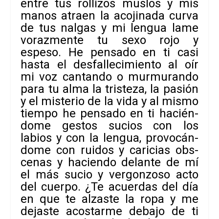
entre tus rolli­zos mus­los y mis
manos atraen la aco­ji­nada curva
de tus nal­gas y mi len­gua lame
voraz­mente tu sexo rojo y
espeso. He pen­sado en ti casi
hasta el des­fa­lle­ci­miento al oír
mi voz can­tando o mur­mu­rando
para tu alma la tris­teza, la pasión
y el mis­te­rio de la vida y al mismo
tiempo he pen­sado en ti hacién­
dome ges­tos sucios con los
labios y con la len­gua, pro­vo­cán­
dome con rui­dos y cari­cias obs­
ce­nas y haciendo delante de mí
el más sucio y ver­gon­zoso acto
del cuerpo. ¿Te acuer­das del día
en que te alzaste la ropa y me
dejaste acos­tarme debajo de ti