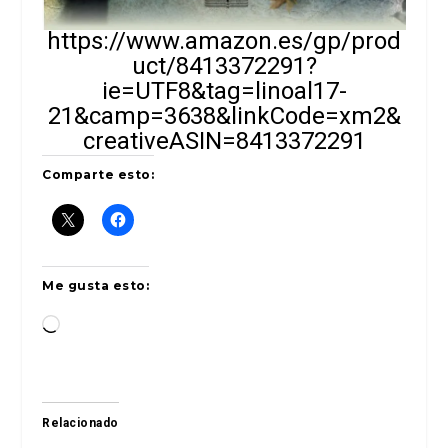
https://www.amazon.es/gp/prod
uct/8413372291?
ie=UTF8&tag=linoal17-
21&camp=3638&linkCode=xm2&
creativeASIN=8413372291
Comparte esto:
Me gusta esto:
Cargando...
Relacionado