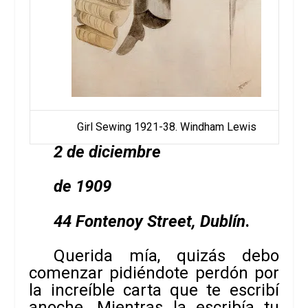
Girl Sewing 1921-38. Windham Lewis
2 de diciem­bre
de 1909
44 Fon­te­noy Street, Dublín
.
Que­rida mía, qui­zás debo
comen­zar pidiéndote per­dón por
la increí­ble carta que te escribí
ano­che. Mien­tras la escri­bía tu