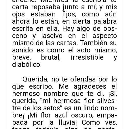
carta repo­saba junto a mí, y mis
ojos esta­ban fijos, como aún
ahora lo están, en cierta pala­bra
escrita en ella. Hay algo de obs­
ceno y las­civo en el aspecto
mismo de las car­tas. Tam­bién su
sonido es como el acto mismo,
breve, bru­tal, irre­sis­ti­ble y
diabólico.
Que­rida, no te ofen­das por lo
que escribo. Me agra­de­ces el
her­moso nom­bre que te di. ¡Sí,
que­rida, “mi her­mosa flor sil­ves­
tre de los setos” es un lindo nom­
bre¡ ¡Mi flor azul oscuro, empa­
pada por la llu­via¡ Como ves,