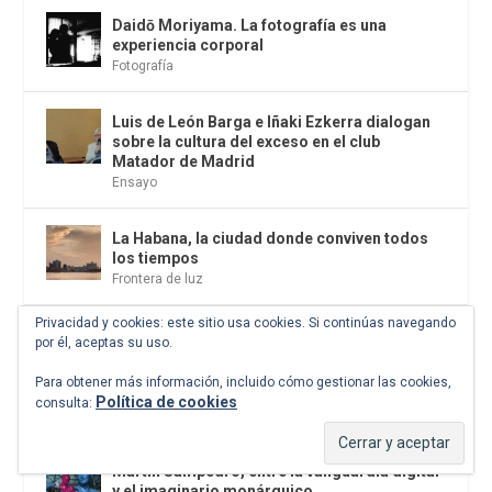
Daidō Moriyama. La fotografía es una
experiencia corporal
Fotografía
Luis de León Barga e Iñaki Ezkerra dialogan
sobre la cultura del exceso en el club
Matador de Madrid
Ensayo
La Habana, la ciudad donde conviven todos
los tiempos
Frontera de luz
Privacidad y cookies: este sitio usa cookies. Si continúas navegando
Zona Incontrolable, Zoara’s Auction y
por él, aceptas su uso.
Fundación Unblock organizan una subasta
benéfica de arte contemporáneo el próximo
Para obtener más información, incluido cómo gestionar las cookies,
jueves, 25 de junio, en Madrid
Política de cookies
consulta:
Citas
Martín Sampedro, entre la vanguardia digital
y el imaginario monárquico