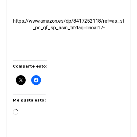
https://www.amazon.es/dp/8417252118/ref=as_sl
_pc_qf_sp_asin_til?tag=linoal17-
Comparte esto:
Me gusta esto:
Cargando...