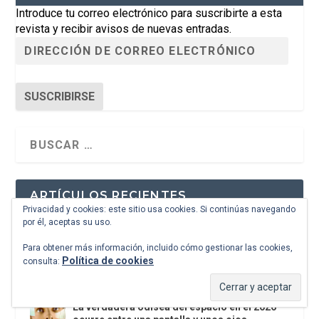
Introduce tu correo electrónico para suscribirte a esta
revista y recibir avisos de nuevas entradas.
SUSCRIBIRSE
ARTÍCULOS RECIENTES
Privacidad y cookies: este sitio usa cookies. Si continúas navegando
por él, aceptas su uso.
La última postal de la temporada nos
recuerda que nos vamos de vacaciones
Para obtener más información, incluido cómo gestionar las cookies,
hasta septiembre
Política de cookies
consulta:
Escrituras
La verdadera odisea del espacio en el 2026