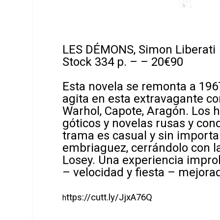
LES DÉMONS, Simon Liberati
Stock 334 p. – – 20€90
Esta novela se remonta a 1967
agita en esta extravagante 
Warhol, Capote, Aragón. Los 
góticos y novelas rusas y co
trama es casual y sin importan
embriaguez, cerrándolo con la
Losey. Una experiencia impro
– velocidad y fiesta – mejora
ttps://cutt.ly/JjxA76Q
h