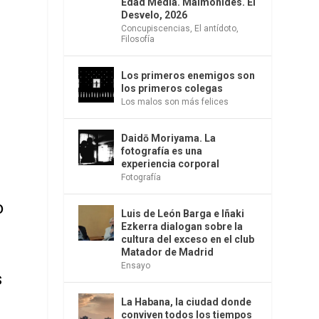
Edad Media. Maimónides. El
Desvelo, 2026
Concupiscencias
,
El antídoto
,
Filosofía
Los primeros enemigos son
los primeros colegas
Los malos son más felices
Daidō Moriyama. La
fotografía es una
experiencia corporal
Fotografía
o
Luis de León Barga e Iñaki
Ezkerra dialogan sobre la
cultura del exceso en el club
Matador de Madrid
Ensayo
s
La Habana, la ciudad donde
conviven todos los tiempos