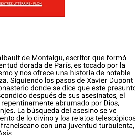
ibault de Montaigu, escritor que formó
entud dorada de París, es tocado por la
cismo y nos ofrece una historia de notable
eza. Siguiendo los pasos de Xavier Dupont
onasterio donde se dice que este presunt
scondido después de sus asesinatos, el
e repentinamente abrumado por Dios,
onjes. La búsqueda del asesino se ve
nto de lo divino y los relatos telescópico
o franciscano con una juventud turbulenta,
Asís….