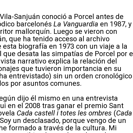
o Vila-Sanjuán conoció a Porcel antes de
iódico barcelonés
La Vanguardia
en 1987, y
ritor mallorquín. Luego se vieron con
án, que ha tenido acceso al archivo
e esta biografía en 1973 con un viaje a la
l que desata las simpatías de Porcel por e
sta narrativo explica la relación del
sonajes que tuvieron importancia en su
ha entrevistado) sin un orden cronológico
ados por asuntos comunes.
egún dijo él mismo en una entrevista
ui en el 2008 tras ganar el premio Sant
ovela
Cada castell i totes les ombres
(
Cada
 “Soy un desclasado, porque vengo de un
he formado a través de la cultura. Mi