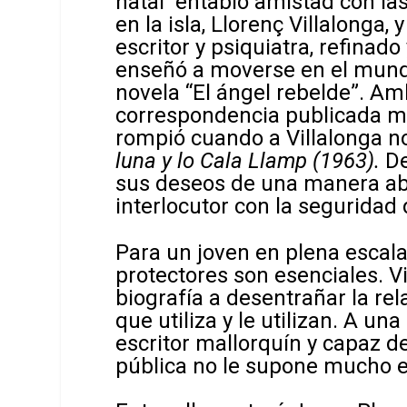
natal entabló amistad con las
en la isla, Llorenç Villalonga,
escritor y psiquiatra, refinado 
enseñó a moverse en el mundill
novela “El ángel rebelde”. A
correspondencia publicada m
rompió cuando a Villalonga n
luna y lo Cala Llamp (1963).
De
sus deseos de una manera abie
interlocutor con la seguridad 
Para un joven en plena escalada
protectores son esenciales. V
biografía a desentrañar la re
que utiliza y le utilizan. A u
escritor mallorquín y capaz d
pública no le supone mucho e