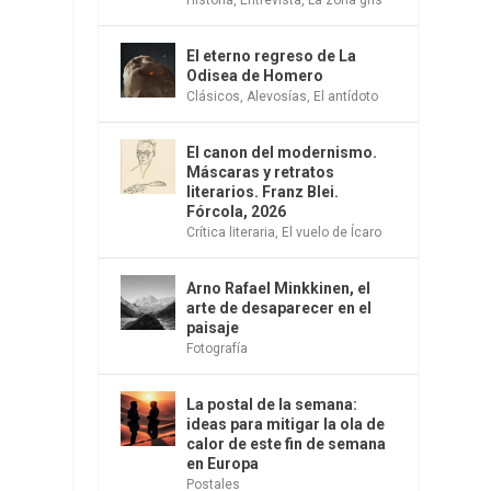
El eterno regreso de La
Odisea de Homero
Clásicos
,
Alevosías
,
El antídoto
El canon del modernismo.
Máscaras y retratos
literarios. Franz Blei.
Fórcola, 2026
Crítica literaria
,
El vuelo de Ícaro
Arno Rafael Minkkinen, el
arte de desaparecer en el
paisaje
Fotografía
La postal de la semana:
ideas para mitigar la ola de
calor de este fin de semana
en Europa
Postales