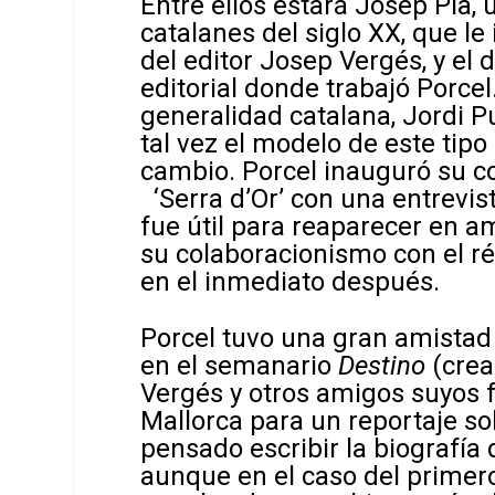
Entre ellos estará Josep Pla,
catalanes del siglo XX, que le 
del editor Josep Vergés, y el
editorial donde trabajó Porcel
generalidad catalana, Jordi Puj
tal vez el modelo de este tip
cambio. Porcel inauguró su co
‘Serra d’Or’ con una entrevis
fue útil para reaparecer en a
su colaboracionismo con el ré
en el inmediato después.
Porcel tuvo una gran amistad 
en el semanario
Destino
(crea
Vergés y otros amigos suyos fa
Mallorca para un reportaje so
pensado escribir la biografía 
aunque en el caso del primer