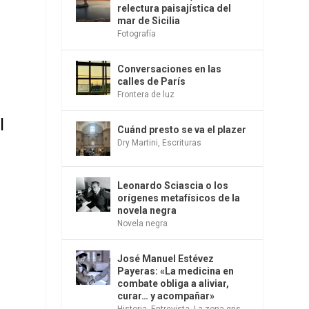
relectura paisajística del
mar de Sicilia
Fotografía
Conversaciones en las
calles de París
Frontera de luz
l
Cuánd presto se va el plazer
Dry Martini
,
Escrituras
Leonardo Sciascia o los
orígenes metafísicos de la
novela negra
Novela negra
José Manuel Estévez
Payeras: «La medicina en
combate obliga a aliviar,
curar… y acompañar»
Historia
,
Entrevista
,
La zona gris