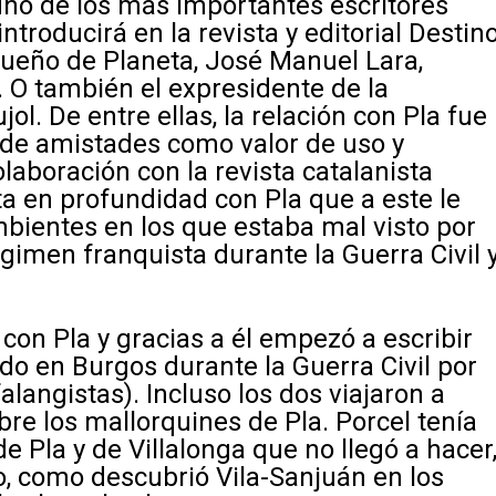
 uno de los más importantes escritores
introducirá en la revista y editorial Destin
 dueño de Planeta, José Manuel Lara,
. O también el expresidente de la
ol. De entre ellas, la relación con Pla fue
o de amistades como valor de uso y
laboración con la revista catalanista
ta en profundidad con Pla que a este le
mbientes en los que estaba mal visto por
gimen franquista durante la Guerra Civil 
con Pla y gracias a él empezó a escribir
do en Burgos durante la Guerra Civil por
langistas). Incluso los dos viajaron a
bre los mallorquines de Pla. Porcel tenía
de Pla y de Villalonga que no llegó a hacer
o, como descubrió Vila-Sanjuán en los