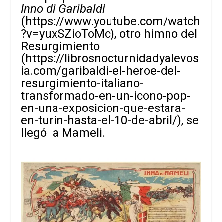
Inno di Garibaldi
(
https://www.youtube.com/watch
?v=yuxSZioToMc
), otro himno del
Resurgimiento
(
https://librosnocturnidadyalevos
ia.com/garibaldi-el-heroe-del-
resurgimiento-italiano-
transformado-en-un-icono-pop-
en-una-exposicion-que-estara-
en-turin-hasta-el-10-de-abril/
), se
llegó a Mameli.