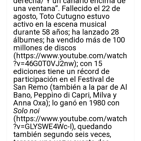
derecha/ Y un canario encima de
una ventana”. Fallecido el 22 de
agosto, Toto Cutugno estuvo
activo en la escena musical
durante 58 años; ha lanzado 28
álbumes; ha vendido más de 100
millones de discos
(
https://www.youtube.com/watch
?v=46G0T0VJ2nw
); con 15
ediciones tiene un récord de
participación en el Festival de
San Remo (también a la par de Al
Bano, Peppino di Capri, Milva y
Anna Oxa); lo ganó en 1980 con
Solo noi
(
https://www.youtube.com/watch
?v=GLYSWE4Wc-I
), quedando
también segundo seis veces,