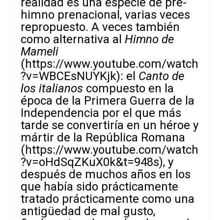
realidad es una especie de pre-
himno prenacional, varias veces
repropuesto. A veces también
como alternativa al
Himno de
Mameli
(
https://www.youtube.com/watch
?v=WBCEsNUYKjk
): el
Canto de
los italianos
compuesto en la
época de la Primera Guerra de la
Independencia por el que más
tarde se convertiría en un héroe y
mártir de la República Romana
(
https://www.youtube.com/watch
?v=oHdSqZKuX0k&t=948s
), y
después de muchos años en los
que había sido prácticamente
tratado prácticamente como una
antigüedad de mal gusto,