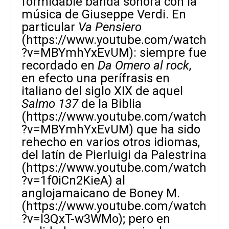
formidable banda sonora con la
música de Giuseppe Verdi. En
particular
Va Pensiero
(
https://www.youtube.com/watch
?v=MBYmhYxEvUM
): siempre fue
recordado en
Da Omero al rock
,
en efecto una perífrasis en
italiano del siglo XIX de aquel
Salmo 137
de la Biblia
(https://www.youtube.com/watch
?v=MBYmhYxEvUM) que ha sido
rehecho en varios otros idiomas,
del latín de Pierluigi da Palestrina
(
https://www.youtube.com/watch
?v=1f0iCn2KieA
) al
anglojamaicano de Boney M.
(
https://www.youtube.com/watch
?v=l3QxT-w3WMo
); pero en