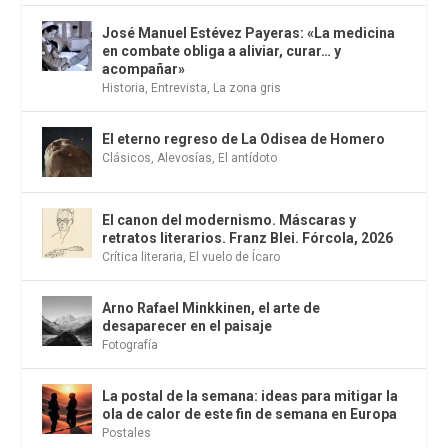
José Manuel Estévez Payeras: «La medicina
en combate obliga a aliviar, curar… y
acompañar»
Historia
,
Entrevista
,
La zona gris
El eterno regreso de La Odisea de Homero
Clásicos
,
Alevosías
,
El antídoto
El canon del modernismo. Máscaras y
retratos literarios. Franz Blei. Fórcola, 2026
Crítica literaria
,
El vuelo de Ícaro
Arno Rafael Minkkinen, el arte de
desaparecer en el paisaje
Fotografía
La postal de la semana: ideas para mitigar la
ola de calor de este fin de semana en Europa
Postales