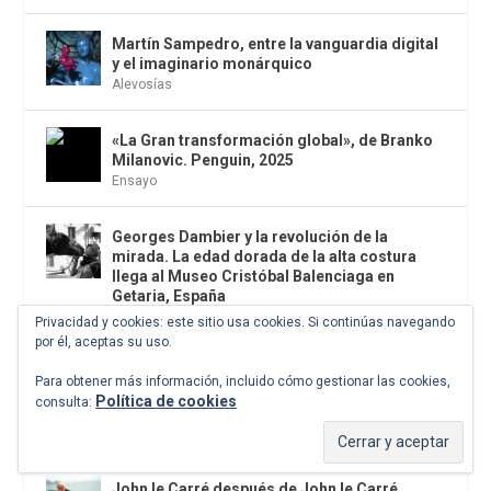
Martín Sampedro, entre la vanguardia digital
y el imaginario monárquico
Alevosías
«La Gran transformación global», de Branko
Milanovic. Penguin, 2025
Ensayo
Georges Dambier y la revolución de la
mirada. La edad dorada de la alta costura
llega al Museo Cristóbal Balenciaga en
Getaria, España
Fotografía
Privacidad y cookies: este sitio usa cookies. Si continúas navegando
por él, aceptas su uso.
La postal de la semana: Ya no necesitamos
Para obtener más información, incluido cómo gestionar las cookies,
que un paparazzi nos persiga para lograr una
Política de cookies
consulta:
foto o un vídeo sobre nosotros
Postales
John le Carré después de John le Carré