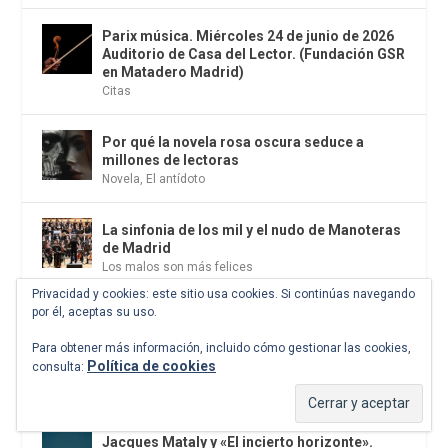
Parix música. Miércoles 24 de junio de 2026
Auditorio de Casa del Lector. (Fundación GSR
en Matadero Madrid)
Citas
Por qué la novela rosa oscura seduce a
millones de lectoras
Novela
,
El antídoto
La sinfonia de los mil y el nudo de Manoteras
de Madrid
Los malos son más felices
Privacidad y cookies: este sitio usa cookies. Si continúas navegando
por él, aceptas su uso.
Presentación del libro: «Terrorismo
revolucionario en España: el PCE(r) y los
Para obtener más información, incluido cómo gestionar las cookies,
GRAPO» de Lorenzo Castro Moral. Jueves, 18
Política de cookies
consulta:
de junio. Librería Sin Tarima. Madrid
Citas
Jacques Mataly y «El incierto horizonte».