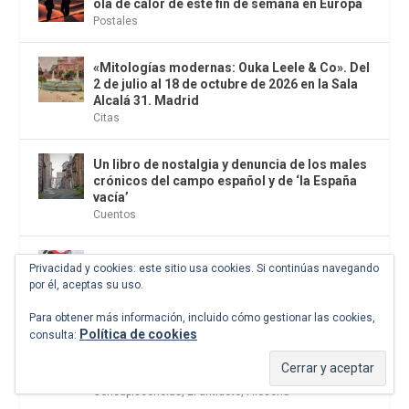
ola de calor de este fin de semana en Europa
Postales
«Mitologías modernas: Ouka Leele & Co». Del
2 de julio al 18 de octubre de 2026 en la Sala
Alcalá 31. Madrid
Citas
Un libro de nostalgia y denuncia de los males
crónicos del campo español y de ‘la España
vacía’
Cuentos
En la línea del horizonte. Yihad en la Sahel.
Privacidad y cookies: este sitio usa cookies. Si continúas navegando
Alberto Masegosa. Editorial UFV, 2026
por él, aceptas su uso.
Periodismo
Para obtener más información, incluido cómo gestionar las cookies,
Política de cookies
consulta:
Tratado sobre el coito. Consejos sobre
salud, sexualidad y medicina en la Edad
Media. Maimónides. El Desvelo, 2026
Concupiscencias
,
El antídoto
,
Filosofía