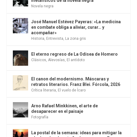
metafísicos de la novela negra
Novela negra
José Manuel Estévez Payeras: «La medicina
en combate obliga a aliviar, curar… y
acompañar»
Historia
,
Entrevista
,
La zona gris
El eterno regreso de La Odisea de Homero
Clásicos
,
Alevosías
,
El antídoto
El canon del modernismo. Máscaras y
retratos literarios. Franz Blei. Fórcola, 2026
Crítica literaria
,
El vuelo de Ícaro
Arno Rafael Minkkinen, el arte de
desaparecer en el paisaje
Fotografía
La postal de la semana: ideas para mitigar la