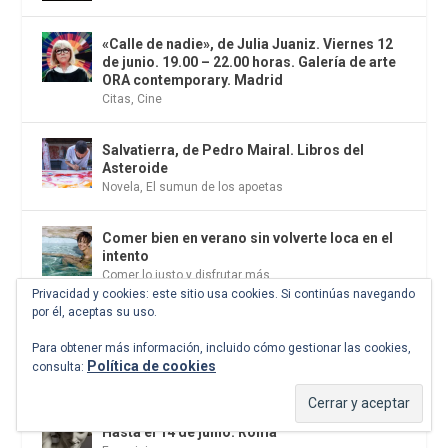
«Calle de nadie», de Julia Juaniz. Viernes 12
de junio. 19.00 – 22.00 horas. Galería de arte
ORA contemporary. Madrid
Citas
,
Cine
Salvatierra, de Pedro Mairal. Libros del
Asteroide
Novela
,
El sumun de los apoetas
Comer bien en verano sin volverte loca en el
intento
Comer lo justo y disfrutar más
Privacidad y cookies: este sitio usa cookies. Si continúas navegando
por él, aceptas su uso.
El culto a la belleza. Hasta el 8 de noviembre
de 2026. CCCB. Barcelona
Para obtener más información, incluido cómo gestionar las cookies,
Citas
Política de cookies
consulta:
Bernini y los Barberini. Palazzo Barberini.
Hasta el 14 de junio. Roma