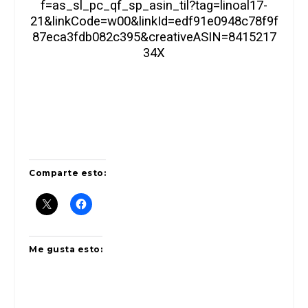
f=as_sl_pc_qf_sp_asin_til?tag=linoal17-
21&linkCode=w00&linkId=edf91e0948c78f9f
87eca3fdb082c395&creativeASIN=8415217
34X
Comparte esto:
Me gusta esto: