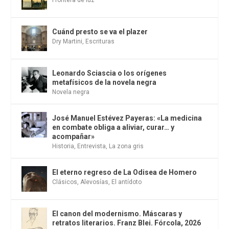
Frontera de luz
Cuánd presto se va el plazer
Dry Martini
,
Escrituras
Leonardo Sciascia o los orígenes
metafísicos de la novela negra
Novela negra
José Manuel Estévez Payeras: «La medicina
en combate obliga a aliviar, curar… y
acompañar»
Historia
,
Entrevista
,
La zona gris
El eterno regreso de La Odisea de Homero
Clásicos
,
Alevosías
,
El antídoto
El canon del modernismo. Máscaras y
retratos literarios. Franz Blei. Fórcola, 2026