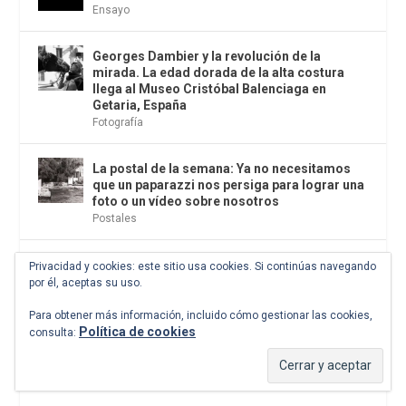
Ensayo
Georges Dambier y la revolución de la
mirada. La edad dorada de la alta costura
llega al Museo Cristóbal Balenciaga en
Getaria, España
Fotografía
La postal de la semana: Ya no necesitamos
que un paparazzi nos persiga para lograr una
foto o un vídeo sobre nosotros
Postales
John le Carré después de John le Carré
Privacidad y cookies: este sitio usa cookies. Si continúas navegando
Espionaje
por él, aceptas su uso.
Para obtener más información, incluido cómo gestionar las cookies,
Política de cookies
consulta:
Parix música. Miércoles 24 de junio de 2026
Auditorio de Casa del Lector. (Fundación GSR
en Matadero Madrid)
Citas