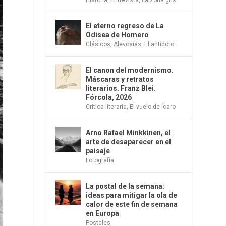
El eterno regreso de La
Odisea de Homero
Clásicos
,
Alevosías
,
El antídoto
El canon del modernismo.
Máscaras y retratos
literarios. Franz Blei.
Fórcola, 2026
Crítica literaria
,
El vuelo de Ícaro
Arno Rafael Minkkinen, el
arte de desaparecer en el
paisaje
Fotografía
La postal de la semana:
ideas para mitigar la ola de
calor de este fin de semana
en Europa
Postales