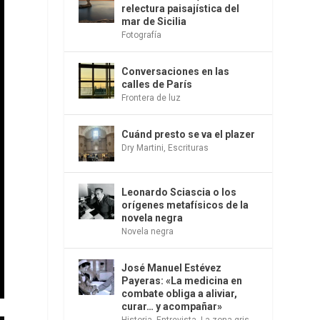
relectura paisajística del
mar de Sicilia
Fotografía
Conversaciones en las
calles de París
Frontera de luz
Cuánd presto se va el plazer
Dry Martini
,
Escrituras
Leonardo Sciascia o los
orígenes metafísicos de la
novela negra
Novela negra
José Manuel Estévez
Payeras: «La medicina en
combate obliga a aliviar,
curar… y acompañar»
Historia
,
Entrevista
,
La zona gris