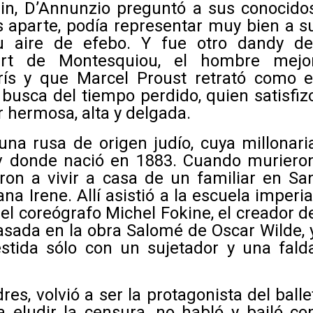
ein, D’Annunzio preguntó a sus conocido
as aparte, podía representar muy bien a s
u aire de efebo. Y fue otro dandy de
rt de Montesquiou, el hombre mejo
rís y que Marcel Proust retrató como e
 busca del tiempo perdido
, quien satisfiz
 hermosa, alta y delgada.
 una rusa de origen judío, cuya millonari
ov donde nació en 1883. Cuando muriero
aron a vivir a casa de un familiar en Sa
a Irene. Allí asistió a la escuela imperia
 el coreógrafo Michel Fokine, el creador d
sada en la obra
Salomé
de Oscar Wilde, 
estida sólo con un sujetador y una fald
.
es, volvió a ser la protagonista del balle
 eludir la censura, no habló y bailó co