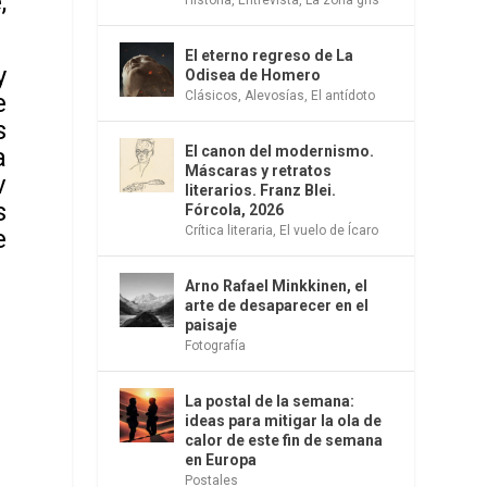
,
El eterno regreso de La
y
Odisea de Homero
e
Clásicos
,
Alevosías
,
El antídoto
s
a
El canon del modernismo.
Máscaras y retratos
v
literarios. Franz Blei.
s
Fórcola, 2026
Crítica literaria
,
El vuelo de Ícaro
e
Arno Rafael Minkkinen, el
arte de desaparecer en el
paisaje
Fotografía
La postal de la semana:
ideas para mitigar la ola de
calor de este fin de semana
en Europa
Postales