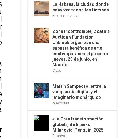
s
La Habana, la ciudad donde
u
conviven todos los tiempos
Frontera de luz
l
r
Zona Incontrolable, Zoara’s
l
Auction y Fundación
o
Unblock organizan una
subasta benéfica de arte
contemporáneo el próximo
jueves, 25 de junio, en
a
Madrid
n
Citas
n
l
Martín Sampedro, entre la
vanguardia digital y el
e
imaginario monárquico
y
Alevosías
a
«La Gran transformación
global», de Branko
t
Milanovic. Penguin, 2025
n
Ensayo