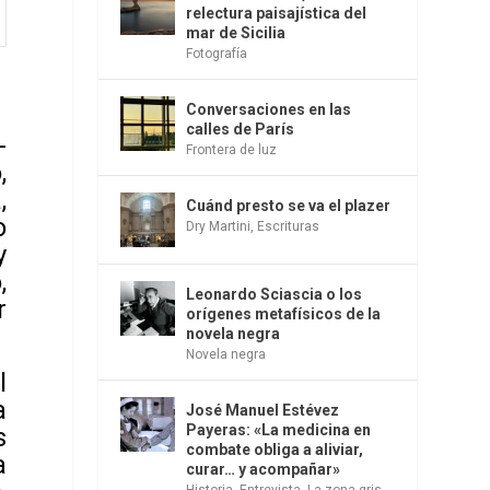
relectura paisajística del
mar de Sicilia
Fotografía
Conversaciones en las
calles de París
-
Frontera de luz
,
,
Cuánd presto se va el plazer
o
Dry Martini
,
Escrituras
y
,
Leonardo Sciascia o los
r
orígenes metafísicos de la
novela negra
Novela negra
l
a
José Manuel Estévez
Payeras: «La medicina en
s
combate obliga a aliviar,
a
curar… y acompañar»
Historia
,
Entrevista
,
La zona gris