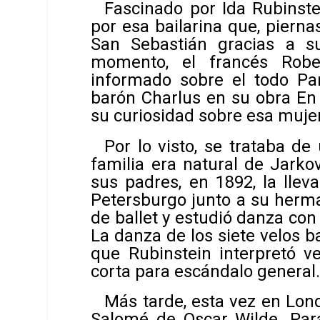
Fascinado por Ida Rubinst
por esa bailarina que, piern
San Sebastián gracias a s
momento, el francés Robe
informado sobre el todo Pa
barón Charlus en su obra
En
su curiosidad sobre esa mujer
Por lo visto, se trataba de
familia era natural de Jark
sus padres, en 1892, la llev
Petersburgo junto a su herman
de ballet y estudió danza con
La danza de los siete velos
ba
que Rubinstein interpretó v
corta para escándalo general
Más tarde, esta vez en Londr
Salomé de Oscar Wilde. Para