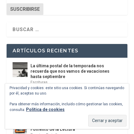
SUSCRIBIRSE
ARTÍCULOS RECIENTES
La última postal de la temporada nos
recuerda que nos vamos de vacaciones
hasta septiembre
Escrituras
Privacidad y cookies: este sitio usa cookies. Si continúas navegando
por él, aceptas su uso.
La verdadera odisea del espacio en el 2026
ocurre entre una pantalla y unos ojos
Para obtener más información, incluido cómo gestionar las cookies,
El antídoto
,
Alevosías
,
Ciencia ficción
Política de cookies
consulta:
ABC Cultural recibe el Premio Liber 2026 al
Fomento de la Lectura