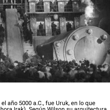
el año 5000 a.C., fue Uruk, en lo que
ora Irak). Según Wilson su arquitectura