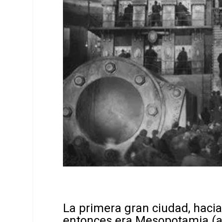
La primera gran ciudad, hacia 
entonces era Mesopotamia (ah