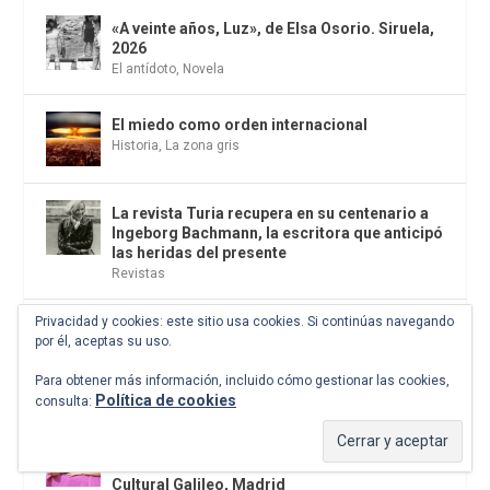
«A veinte años, Luz», de Elsa Osorio. Siruela,
2026
El antídoto
,
Novela
El miedo como orden internacional
Historia
,
La zona gris
La revista Turia recupera en su centenario a
Ingeborg Bachmann, la escritora que anticipó
las heridas del presente
Revistas
Privacidad y cookies: este sitio usa cookies. Si continúas navegando
Ground Rules. Alejandro Cartagena. 06.
por él, aceptas su uso.
jun.2026-30. ago.2026 Fundación Mapfre.
PHotoESPAÑA. Madrid
Para obtener más información, incluido cómo gestionar las cookies,
Exposiciones
Política de cookies
consulta:
Cambio de tercio. Transición y tradición en el
Archivo Santos Trullo 1970-1980. Centro
Cultural Galileo, Madrid