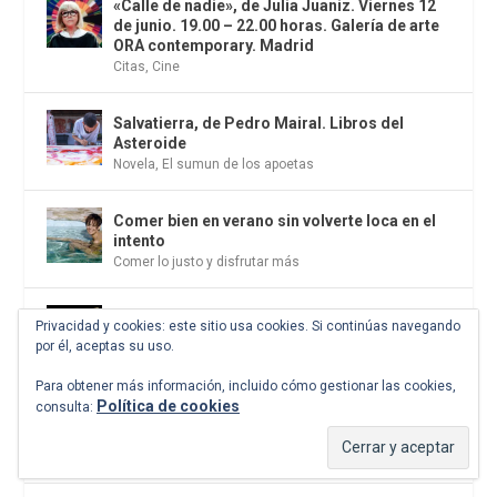
«Calle de nadie», de Julia Juaniz. Viernes 12
de junio. 19.00 – 22.00 horas. Galería de arte
ORA contemporary. Madrid
Citas
,
Cine
Salvatierra, de Pedro Mairal. Libros del
Asteroide
Novela
,
El sumun de los apoetas
Comer bien en verano sin volverte loca en el
intento
Comer lo justo y disfrutar más
El culto a la belleza. Hasta el 8 de noviembre
Privacidad y cookies: este sitio usa cookies. Si continúas navegando
de 2026. CCCB. Barcelona
por él, aceptas su uso.
Citas
Para obtener más información, incluido cómo gestionar las cookies,
Política de cookies
consulta:
Bernini y los Barberini. Palazzo Barberini.
Hasta el 14 de junio. Roma
Exposiciones