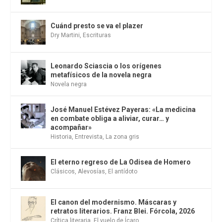
Cuánd presto se va el plazer
Dry Martini
,
Escrituras
Leonardo Sciascia o los orígenes
metafísicos de la novela negra
Novela negra
José Manuel Estévez Payeras: «La medicina
en combate obliga a aliviar, curar… y
acompañar»
Historia
,
Entrevista
,
La zona gris
El eterno regreso de La Odisea de Homero
Clásicos
,
Alevosías
,
El antídoto
El canon del modernismo. Máscaras y
retratos literarios. Franz Blei. Fórcola, 2026
Crítica literaria
,
El vuelo de Ícaro