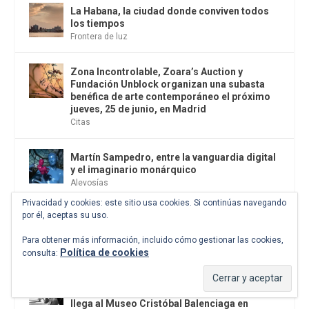
La Habana, la ciudad donde conviven todos
los tiempos
Frontera de luz
Zona Incontrolable, Zoara’s Auction y
Fundación Unblock organizan una subasta
benéfica de arte contemporáneo el próximo
jueves, 25 de junio, en Madrid
Citas
Martín Sampedro, entre la vanguardia digital
y el imaginario monárquico
Alevosías
Privacidad y cookies: este sitio usa cookies. Si continúas navegando
por él, aceptas su uso.
«La Gran transformación global», de Branko
Milanovic. Penguin, 2025
Para obtener más información, incluido cómo gestionar las cookies,
Ensayo
Política de cookies
consulta:
Georges Dambier y la revolución de la
mirada. La edad dorada de la alta costura
llega al Museo Cristóbal Balenciaga en