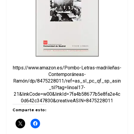
https://www.amazon.es/Pombo-Letras-madrileñas-
Contemporáneas-
Ramón/dp/8475228011/ref=as_sl_pc_qf_sp_asin
_til?tag=linoal17-
21&linkCode=w00&linkId=7fa4b58677b5e8fa2e4c
0d642c347830&creativeASIN=8475228011
Comparte esto: