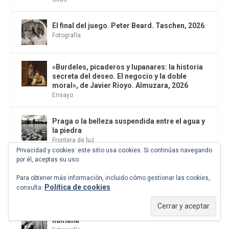
El final del juego. Peter Beard. Taschen, 2026
Fotografía
«Burdeles, picaderos y lupanares: la historia
secreta del deseo. El negocio y la doble
moral», de Javier Rioyo. Almuzara, 2026
Ensayo
Praga o la belleza suspendida entre el agua y
la piedra
Frontera de luz
Privacidad y cookies: este sitio usa cookies. Si continúas navegando
por él, aceptas su uso.
«La invención de Bayreuth», de Darío
Fernández Ruiz. Fórcola, 2026
Para obtener más información, incluido cómo gestionar las cookies,
Libros
,
Música
Política de cookies
consulta:
Mary Ellen Mark, la fotógrafa de la fragilidad
humana