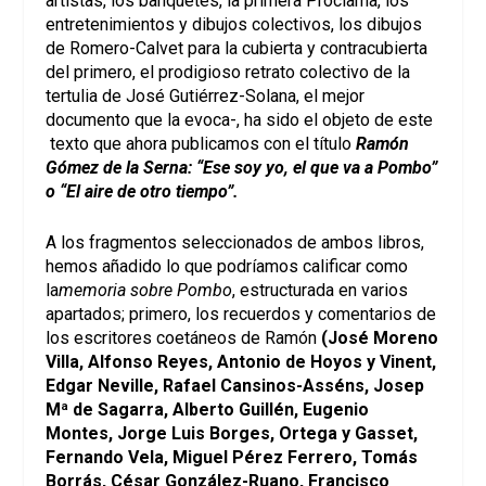
artistas, los banquetes, la primera Proclama, los
entretenimientos y dibujos colectivos, los dibujos
de Romero-Calvet para la cubierta y contracubierta
del primero, el prodigioso retrato colectivo de la
tertulia de José Gutiérrez-Solana, el mejor
documento que la evoca-, ha sido el objeto de este
texto que ahora publicamos con el título
Ramón
Gómez de la Serna: “Ese soy yo, el que va a Pombo”
o “El aire de otro tiempo”.
A los fragmentos seleccionados de ambos libros,
hemos añadido lo que podríamos calificar como
la
memoria sobre Pombo
, estructurada en varios
apartados; primero, los recuerdos y comentarios de
los escritores coetáneos de Ramón
(José Moreno
Villa, Alfonso Reyes, Antonio de Hoyos y Vinent,
Edgar Neville, Rafael Cansinos-Asséns, Josep
Mª de Sagarra, Alberto Guillén, Eugenio
Montes, Jorge Luis Borges, Ortega y Gasset,
Fernando Vela, Miguel Pérez Ferrero, Tomás
Borrás, César González-Ruano, Francisco