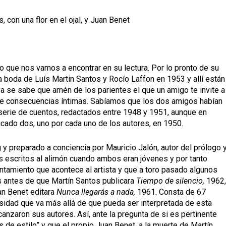
, con una flor en el ojal, y Juan Benet
lo que nos vamos a encontrar en su lectura. Por lo pronto de su
 boda de Luís Martin Santos y Rocío Laffon en 1953 y allí están
a se sabe que amén de los parientes el que un amigo te invite a
 de consecuencias íntimas. Sabíamos que los dos amigos habían
 serie de cuentos, redactados entre 1948 y 1951, aunque en
cado dos, uno por cada uno de los autores, en 1950.
 y preparado a conciencia por Mauricio Jalón, autor del prólogo 
s escritos al alimón cuando ambos eran jóvenes y por tanto
tamiento que acontece al artista y que a toro pasado algunos
s antes de que Martín Santos publicara
Tiempo de silencio,
1962
uan Benet editara
Nunca llegarás a nada,
1961. Consta de 67
sidad que va más allá de que pueda ser interpretada de esta
canzaron sus autores. Así, ante la pregunta de si es pertinente
s de estilo” y que el propio Juan Benet, a la muerte de Martín