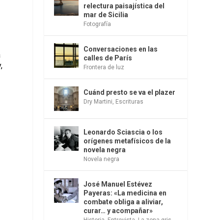
relectura paisajística del
mar de Sicilia
Fotografía
Conversaciones en las
a
calles de París
,
Frontera de luz
Cuánd presto se va el plazer
Dry Martini
,
Escrituras
Leonardo Sciascia o los
orígenes metafísicos de la
novela negra
Novela negra
José Manuel Estévez
Payeras: «La medicina en
combate obliga a aliviar,
curar… y acompañar»
Historia
,
Entrevista
,
La zona gris