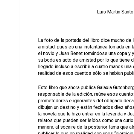
Luis Martin Santos
La foto de la portada del libro dice mucho de 
amistad, pues es una instantánea tomada en la
el novio y Juan Benet tomándose una copa y y
su boda es acto de amistad por lo que tiene
llegado incluso a escribir a cuatro manos una
realidad de esos cuentos sólo se habían publi
Este libro que ahora publica Galaxia Gutenberg
responsable de la edición, reúne esos cuento
prometedores e ignorantes del obligado decan
dibujan un destino y están fechados diez año
la novela que le hizo entrar en la leyenda y J
relatos que pueden ser leídos como una curio
manera, al socaire de la posterior fama que al
publicar lo que en realidad son unos “ejercicio