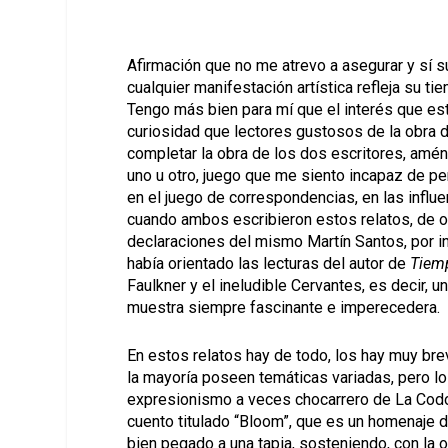
Afirmación que no me atrevo a asegurar y sí s
cualquier manifestación artística refleja su t
Tengo más bien para mí que el interés que es
curiosidad que lectores gustosos de la obra 
completar la obra de los dos escritores, amén
uno u otro, juego que me siento incapaz de perp
en el juego de correspondencias, en las influ
cuando ambos escribieron estos relatos, de o
declaraciones del mismo Martín Santos, por inf
había orientado las lecturas del autor de
Tiemp
Faulkner y el ineludible Cervantes, es decir, u
muestra siempre fascinante e imperecedera.
En estos relatos hay de todo, los hay muy bre
la mayoría poseen temáticas variadas, pero lo
expresionismo a veces chocarrero de La Codo
cuento titulado “Bloom”, que es un homenaje 
bien pegado a una tapia, sosteniendo, con la 