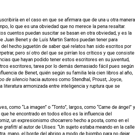
uscribiría en el caso en que se afirmara que de una u otra maner
iempo, lo que es una obviedad que no merece la pena resaltar.
tos cuentos puedan suscitar se basan en otra obviedad, y es la
de Juan Benet y de Luís Martin Santos puedan tener para
 del hecho juguetón de saber qué relatos han sido escritos por
etrar, pero sí otro del que se pirrían los críticos y que consiste
encias que hayan podido tener estos escritores en su juventud,
tros escritores, tarea por lo demás demasiado fácil pues según
luencia de Benet, quién según su familia leía cien libros al año,
o de silencio
hacia autores como Stendhal, Proust, Joyce,
na literatura armonizada entre inteligencia y ruptura que se
ves, como “La imagen” o “Tonto”, largos, como “Carne de ángel” 
 que he encontrado en todos ellos es la influencia del
rniz, un expresionismo chocarrero hecho a posta, como en el
de
grafitti
al autor de Ulises: “Un sujeto estaba meando en la calle
otra mano, el borde del abrigo a modo de biombo para no dejar