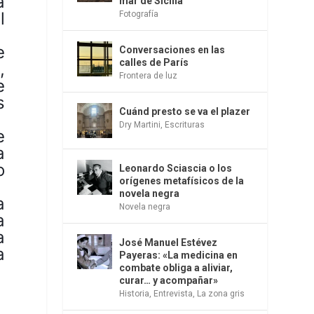
a
mar de Sicilia
l
Fotografía
e
Conversaciones en las
calles de París
,
Frontera de luz
e
s
Cuánd presto se va el plazer
Dry Martini
,
Escrituras
e
a
o
Leonardo Sciascia o los
orígenes metafísicos de la
novela negra
a
Novela negra
a
a
José Manuel Estévez
a
Payeras: «La medicina en
combate obliga a aliviar,
curar… y acompañar»
Historia
,
Entrevista
,
La zona gris