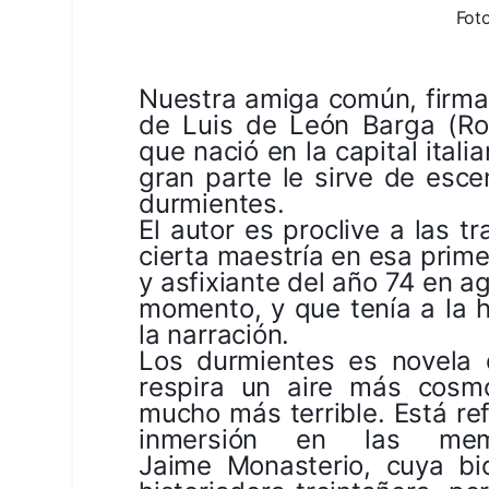
Fot
Nuestra amiga común
, firm
de
Luis de León Barga
(Ro
que nació en la capital ital
gran parte le sirve de esc
durmientes
.
El autor es proclive a las 
cierta maestría en esa prim
y asfixiante del año 74 en a
momento, y que tenía a la 
la narración.
Los durmientes
es novela 
respira un aire más cosm
mucho más terrible. Está ref
inmersión en las mem
Jaime Monasterio, cuya bi