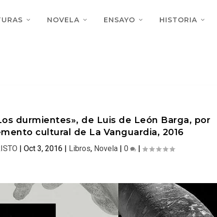
TURAS
NOVELA
ENSAYO
HISTORIA
 «Los durmientes», de Luis de León Barga, por
emento cultural de La Vanguardia, 2016
RISTO
|
Oct 3, 2016
|
Libros
,
Novela
|
0
|