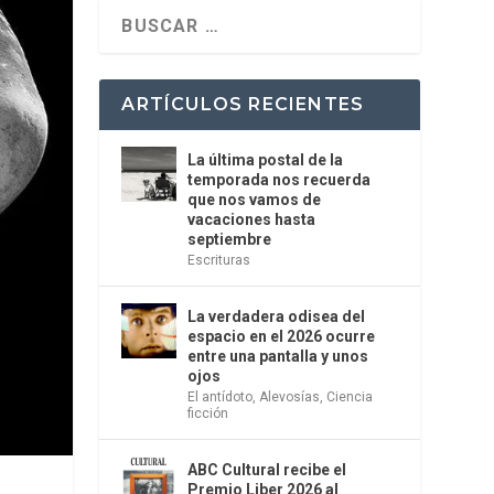
ARTÍCULOS RECIENTES
La última postal de la
temporada nos recuerda
que nos vamos de
vacaciones hasta
septiembre
Escrituras
La verdadera odisea del
espacio en el 2026 ocurre
entre una pantalla y unos
ojos
El antídoto
,
Alevosías
,
Ciencia
ficción
ABC Cultural recibe el
Premio Liber 2026 al