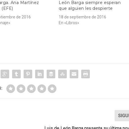
rga. Ana Martínez
León Barga siempre esperan
o (EFE)
que alguien les despierte
ptiembre de 2016
18 de septiembre de 2016
onaje»
En «Libros»
R:
SIGU
Luis de León Barga presenta su última no