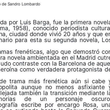
o de Sandro Lombardo
ada por Luis Barga, fue la primera novel
ma, 1958), conocido periodista cultura
iana, ciudad donde vivió 20 años y que e
enario para esta su segunda novela,
Lo
tramas frenéticas, algo que demostró co
era novela ambientada en el Madrid cutr
gudo contraste con la Barcelona de aque
heroína como verdadera protagonista d
de trama más frenética aún si cabe 
opolita aunque no menos asfixiante 
lejada también la transición mediante l
orias de un personaje oscuro
ografía escribe por encargo Rosa, un