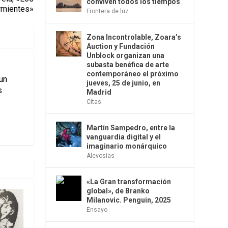
conviven todos los tiempos
rmientes»
Frontera de luz
Zona Incontrolable, Zoara’s
Auction y Fundación
Unblock organizan una
subasta benéfica de arte
contemporáneo el próximo
 un
jueves, 25 de junio, en
s
Madrid
Citas
Martín Sampedro, entre la
vanguardia digital y el
imaginario monárquico
Alevosías
«La Gran transformación
global», de Branko
Milanovic. Penguin, 2025
Ensayo