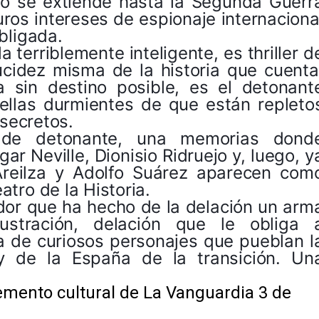
ero se extiende hasta la Segunda Guerr
ros intereses de espionaje internaciona
bligada.
 terriblemente inteligente, es thriller d
lucidez misma de la historia que cuenta
a sin destino posible, es el detonant
ellas durmientes de que están repleto
 secretos.
 de detonante, una memorias dond
ar Neville, Dionisio Ridruejo y, luego, y
Areilza y Adolfo Suárez aparecen com
tro de la Historia.
dor que ha hecho de la delación un arm
ustración, delación que le obliga 
a de curiosos personajes que pueblan l
y de la España de la transición. Un
emento cultural de La Vanguardia 3 de