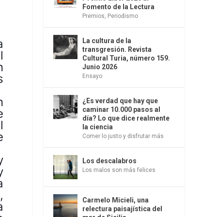
Fomento de la Lectura
Premios
,
Periodismo
La cultura de la
a
transgresión. Revista
l
Cultural Turia, número 159.
n
Junio 2026
s
Ensayo
n
¿Es verdad que hay que
caminar 10.000 pasos al
e
día? Lo que dice realmente
l
la ciencia
e
Comer lo justo y disfrutar más
y
Los descalabros
y
Los malos son más felices
a
,
Carmelo Micieli, una
a
relectura paisajística del