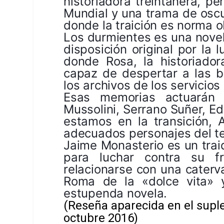
historiadora treintañera, p
Mundial y una trama de oscu
donde la traición es norma o
Los durmientes
es una novela
disposición original por la 
donde Rosa, la historiador
capaz de despertar a las b
los archivos de los servicios
Esas memorias actuarán
Mussolini, Serrano Suñer, Edg
estamos en la transición, 
adecuados personajes del tea
Jaime Monasterio es un trai
para luchar contra su fr
relacionarse con una caterv
Roma de la «dolce vita» 
estupenda novela.
(Reseña aparecida en el supl
octubre 2016)