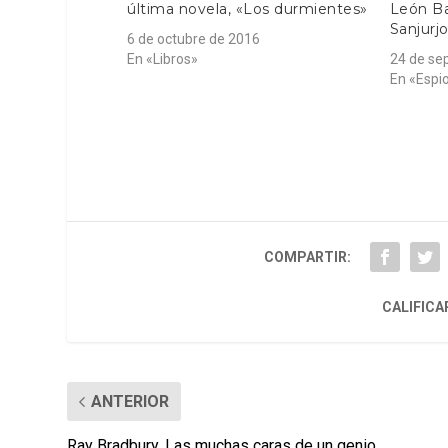
última novela, «Los durmientes»
León Ba
Sanjurj
6 de octubre de 2016
En «Libros»
24 de se
En «Espi
COMPARTIR:
CALIFICA
ANTERIOR
Ray Bradbury. Las muchas caras de un genio