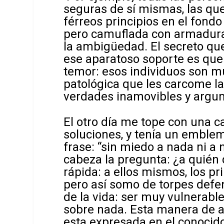
seguras de sí mismas, las qu
férreos principios en el fondo
pero camuflada con armadura 
la ambigüedad. El secreto que
ese aparatoso soporte es que
temor: esos individuos son m
patológica que les carcome 
verdades inamovibles y argum
El otro día me tope con una c
soluciones, y tenía un emble
frase: “sin miedo a nada ni a 
cabeza la pregunta: ¿a quién
rápida: a ellos mismos, los p
pero así somo de torpes defe
de la vida: ser muy vulnerable
sobre nada. Esta manera de 
esta expresada en el conocid