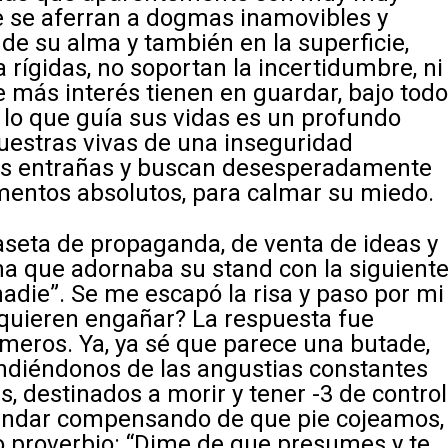
e se aferran a dogmas inamovibles y
 de su alma y también en la superficie,
rígidas, no soportan la incertidumbre, ni
 más interés tienen en guardar, bajo tod
 lo que guía sus vidas es un profundo
uestras vivas de una inseguridad
las entrañas y buscan desesperadamente
entos absolutos, para calmar su miedo.
aseta de propaganda, de venta de ideas y
ma que adornaba su stand con la siguient
nadie”. Se me escapó la risa y paso por mi
 quieren engañar? La respuesta fue
rimeros. Ya, ya sé que parece una butade,
ndiéndonos de las angustias constantes
s, destinados a morir y tener -3 de control
andar compensando de que pie cojeamos,
o proverbio: “Dime de que presumes y te