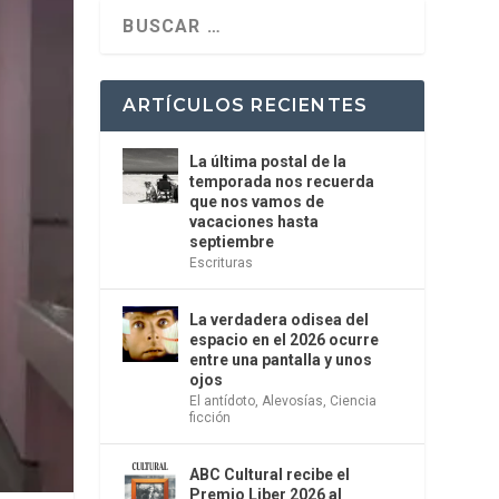
ARTÍCULOS RECIENTES
La última postal de la
temporada nos recuerda
que nos vamos de
vacaciones hasta
septiembre
Escrituras
La verdadera odisea del
espacio en el 2026 ocurre
entre una pantalla y unos
ojos
El antídoto
,
Alevosías
,
Ciencia
ficción
ABC Cultural recibe el
Premio Liber 2026 al