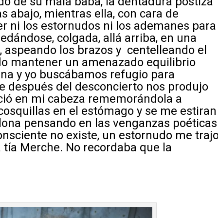
do de su mala baba, la dentadura postiza
 abajo, mientras ella, con cara de
er ni los estornudos ni los ademanes para
edándose, colgada, allá arriba, en una
, aspeando los brazos y centelleando el
ndo mantener un amenazado equilibrio
ana y yo buscábamos refugio para
ue después del desconcierto nos produjo
eció en mi cabeza rememorándola a
cosquillas en el estómago y se me estiran
urlona pensando en las venganzas poéticas
consciente no existe, un estornudo me traj
ca tía Merche. No recordaba que la