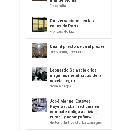
mar de Sicilia
Fotografía
Conversaciones en las
o
calles de París
Frontera de luz
Cuánd presto se va el plazer
Dry Martini
,
Escrituras
Leonardo Sciascia o los
orígenes metafísicos de la
e
novela negra
Novela negra
José Manuel Estévez
Payeras: «La medicina en
combate obliga a aliviar,
curar… y acompañar»
Historia
,
Entrevista
,
La zona gris