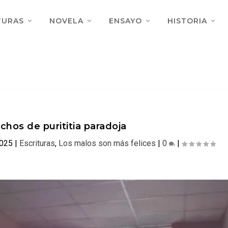
TURAS
NOVELA
ENSAYO
HISTORIA
hos de purititia paradoja
2025
|
Escrituras
,
Los malos son más felices
|
0
|