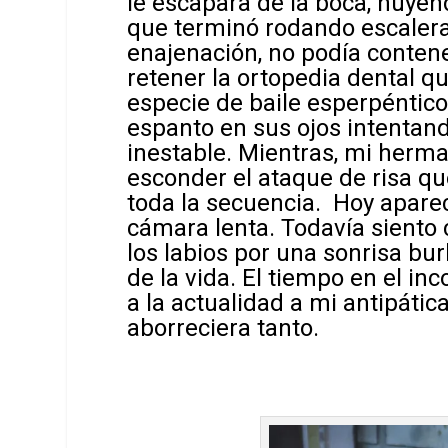
le escapara de la boca, huyen
que terminó rodando escaleras
enajenación, no podía conten
retener la ortopedia dental qu
especie de baile esperpéntico
espanto en sus ojos intenta
inestable. Mientras, mi herm
esconder el ataque de risa q
toda la secuencia. Hoy apar
cámara lenta. Todavía siento 
los labios por una sonrisa b
de la vida. El tiempo en el in
a la actualidad a mi antipáti
aborreciera tanto.