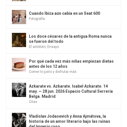
Cuando Ibiza aún cabía en un Seat 600
Fotografía
Los doce césares de la antigua Roma nunca
se fueron del todo
El antídoto
,
Ensayo
Por qué cada vez más niñas empiezan dietas
antes de los 12 años
Comer lo justo y disfrutar más
Azkarate vs. Azkarate. Isabel Azkarate. 14
may. — 28 jun. 2026 Espacio Cultural Serrería
Belga. Madrid
Citas
Vladislav Jodasevich y Anna Ajmátova, la
historia de un amor literario bajo las ruinas
del Imperio ruso