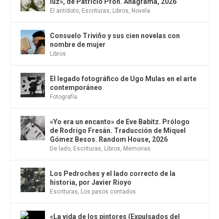
luz», de Patricio Pron. Anagrama, 2026
El antídoto
,
Escrituras
,
Libros
,
Novela
Consuelo Triviño y sus cien novelas con
nombre de mujer
Libros
El legado fotográfico de Ugo Mulas en el arte
contemporáneo
Fotografía
«Yo era un encanto» de Eve Babitz. Prólogo
de Rodrigo Fresán. Traducción de Miquel
Gómez Besos. Random House, 2026
De lado
,
Escrituras
,
Libros
,
Memorias
Los Pedroches y el lado correcto de la
historia, por Javier Rioyo
Escrituras
,
Los pasos contados
«La vida de los pintores (Expulsados del