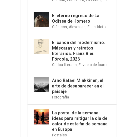
El eterno regreso de La
Odisea de Homero
Clásicos
,
Alevosías
,
El antídoto
El canon del modernismo.
Máscaras y retratos
literarios. Franz Blei.
Fórcola, 2026
Crítica literaria
,
El vuelo de Ícaro
Arno Rafael Minkkinen, el
arte de desaparecer en el
paisaje
Fotografía
La postal de la semana:
ideas para mitigar la ola de
calor de este fin de semana
en Europa
Postales