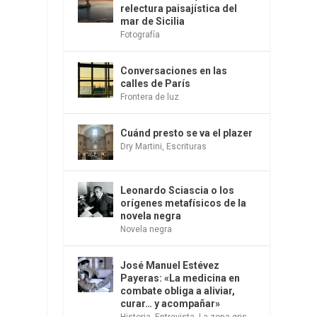
relectura paisajística del
mar de Sicilia
Fotografía
Conversaciones en las
calles de París
Frontera de luz
Cuánd presto se va el plazer
Dry Martini
,
Escrituras
Leonardo Sciascia o los
orígenes metafísicos de la
novela negra
Novela negra
José Manuel Estévez
Payeras: «La medicina en
combate obliga a aliviar,
curar… y acompañar»
Historia
,
Entrevista
,
La zona gris