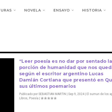
TURAS
NOVELA
ENSAYO
HISTORIA
“Leer poesía es no dar por sentado l
porción de humanidad que nos qued
según el escritor argentino Lucas
Damián Cortiana que presentó en Qu
sus últimos poemarios
Publicado por
SEBASTIAN MARTIN
|
Sep 9, 2024
|
El sumun de los a
Libros
,
Poesía
|