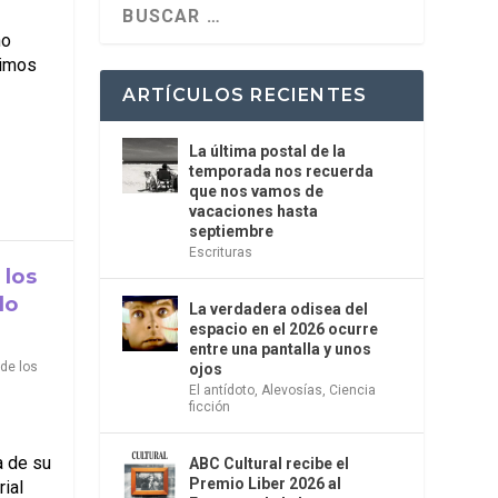
no
timos
ARTÍCULOS RECIENTES
La última postal de la
temporada nos recuerda
que nos vamos de
vacaciones hasta
septiembre
Escrituras
 los
do
La verdadera odisea del
espacio en el 2026 ocurre
entre una pantalla y unos
de los
ojos
El antídoto
,
Alevosías
,
Ciencia
ficción
a de su
ABC Cultural recibe el
Premio Liber 2026 al
ial