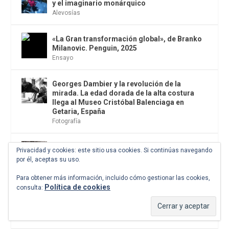
y el imaginario monárquico
Alevosías
«La Gran transformación global», de Branko
Milanovic. Penguin, 2025
Ensayo
Georges Dambier y la revolución de la
mirada. La edad dorada de la alta costura
llega al Museo Cristóbal Balenciaga en
Getaria, España
Fotografía
La postal de la semana: Ya no necesitamos
Privacidad y cookies: este sitio usa cookies. Si continúas navegando
que un paparazzi nos persiga para lograr una
por él, aceptas su uso.
foto o un vídeo sobre nosotros
Postales
Para obtener más información, incluido cómo gestionar las cookies,
Política de cookies
consulta:
John le Carré después de John le Carré
Espionaje