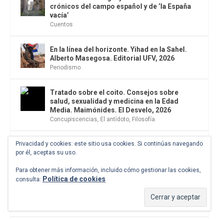
crónicos del campo español y de ‘la España
vacía’
Cuentos
En la línea del horizonte. Yihad en la Sahel.
Alberto Masegosa. Editorial UFV, 2026
Periodismo
Tratado sobre el coito. Consejos sobre
salud, sexualidad y medicina en la Edad
Media. Maimónides. El Desvelo, 2026
Concupiscencias
,
El antídoto
,
Filosofía
Privacidad y cookies: este sitio usa cookies. Si continúas navegando
Los primeros enemigos son los primeros
por él, aceptas su uso.
colegas
Los malos son más felices
Para obtener más información, incluido cómo gestionar las cookies,
Política de cookies
consulta:
Daidō Moriyama. La fotografía es una
experiencia corporal
Fotografía