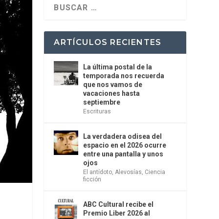
ARTÍCULOS RECIENTES
La última postal de la
temporada nos recuerda
que nos vamos de
vacaciones hasta
septiembre
Escrituras
La verdadera odisea del
espacio en el 2026 ocurre
entre una pantalla y unos
ojos
El antídoto
,
Alevosías
,
Ciencia
ficción
ABC Cultural recibe el
Premio Liber 2026 al