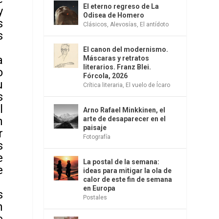
El eterno regreso de La
y
Odisea de Homero
s
Clásicos
,
Alevosías
,
El antídoto
s
El canon del modernismo.
a
Máscaras y retratos
literarios. Franz Blei.
o
Fórcola, 2026
u
Crítica literaria
,
El vuelo de Ícaro
s
l
Arno Rafael Minkkinen, el
n
arte de desaparecer en el
paisaje
r
Fotografía
s
e
La postal de la semana:
e
ideas para mitigar la ola de
calor de este fin de semana
en Europa
s
Postales
n