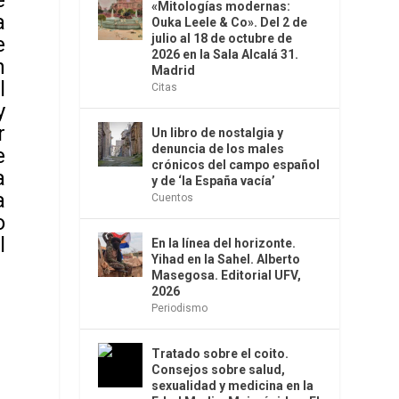
e
«Mitologías modernas:
a
Ouka Leele & Co». Del 2 de
julio al 18 de octubre de
e
2026 en la Sala Alcalá 31.
n
Madrid
l
Citas
y
r
Un libro de nostalgia y
denuncia de los males
e
crónicos del campo español
a
y de ‘la España vacía’
a
Cuentos
o
l
En la línea del horizonte.
Yihad en la Sahel. Alberto
Masegosa. Editorial UFV,
2026
Periodismo
Tratado sobre el coito.
Consejos sobre salud,
sexualidad y medicina en la