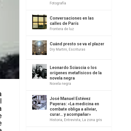
Fotografía
Conversaciones en las
calles de París
Frontera de luz
Cuánd presto se va el plazer
Dry Martini
,
Escrituras
Leonardo Sciascia o los
orígenes metafísicos de la
novela negra
Novela negra
a
José Manuel Estévez
l
Payeras: «La medicina en
a
combate obliga a aliviar,
e
curar… y acompañar»
Historia
,
Entrevista
,
La zona gris
e
e