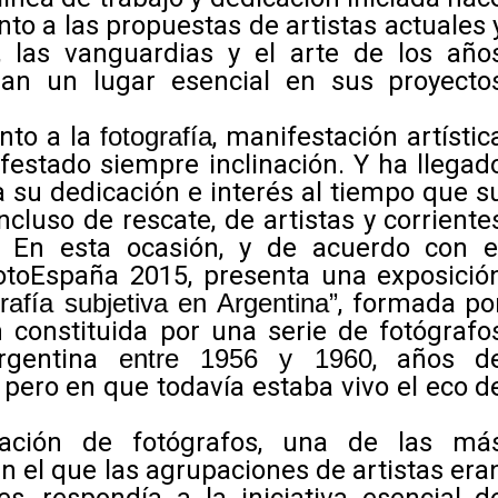
nto a las propuestas de artistas actuales 
n, las vanguardias y el arte de los año
pan un lugar esencial en sus proyecto
nto a la
fotografía
, manifestación artístic
ifestado siempre inclinación. Y ha llegad
 su dedicación e interés al tiempo que s
ncluso de rescate, de artistas y corriente
 En esta ocasión, y de acuerdo con e
hotoEspaña 2015, presenta una exposició
afía subjetiva en Argentina”
, formada po
 constituida por una serie de fotógrafo
Argentina
entre 1956 y 1960
, años d
pero en que todavía estaba vivo el eco d
iación de fotógrafos, una de las má
el que las agrupaciones de artistas era