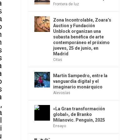
a
Frontera de luz
s
a
Zona Incontrolable, Zoara’s
o
Auction y Fundación
Unblock organizan una
n
subasta benéfica de arte
n
contemporáneo el próximo
jueves, 25 de junio, en
s
Madrid
s
Citas
a
a
Martín Sampedro, entre la
o
vanguardia digital y el
imaginario monárquico
s
Alevosías
a
,
«La Gran transformación
a
global», de Branko
l
Milanovic. Penguin, 2025
Ensayo
i
u