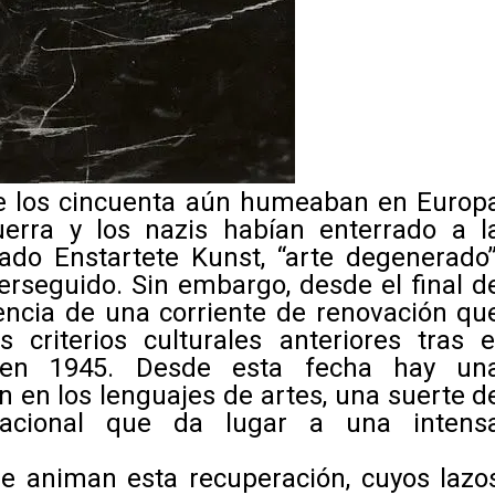
e los cincuenta aún humeaban en Europ
uerra y los nazis habían enterrado a l
amado
Enstartete Kunst
, “arte degenerado”
rseguido. Sin embargo, desde el final d
stencia de una corriente de renovación qu
 criterios culturales anteriores tras e
 en 1945. Desde esta fecha hay un
ón en los lenguajes de artes, una suerte d
nacional que da lugar a una intens
ue animan esta recuperación, cuyos lazo