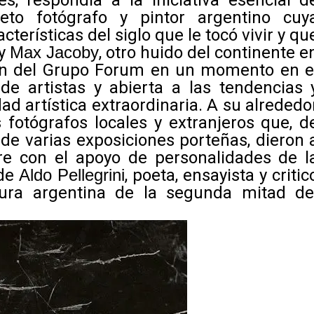
, respondía a la iniciativa esencial d
ieto fotógrafo y pintor argentino cuy
cterísticas del siglo que le tocó vivir y qu
 y
Max Jacoby
, otro huido del continente e
ión del Grupo Forum en un momento en e
de artistas y abierta a las tendencias 
ad artística extraordinaria. A su alrededo
 fotógrafos locales y extranjeros que, d
e varias exposiciones porteñas, dieron 
re con el apoyo de personalidades de l
 de
Aldo Pellegrini
, poeta, ensayista y critic
ltura argentina de la segunda mitad de