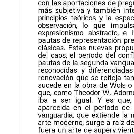
con las aportaciones de preg
más subjetiva y también inte
principios teóricos y la espe
observación
, lo que impul
expresionismo abstracto
, e 
pautas de representación pre
clásicas. Estas nuevas prop
del caos, el periodo del conf
pautas de la segunda vanguar
reconocidas y diferenciada
renovación que se refleja ta
sucede en la obra de
Wols
o
que, como
Theodor W. Adorn
iba a ser igual. Y es que,
aparecida en el periodo de 
vanguardia
, que extiende la 
arte moderno, surge a raíz de
fuera un arte de supervivien