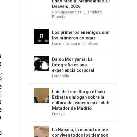
Edad Media. Maimónides. El
Desvelo, 2026
Concupiscencias
,
El antídoto
,
Filosofía
Los primeros enemigos son
los primeros colegas
Los malos son más felices
a
Daidō Moriyama. La
a
fotografía es una
,
experiencia corporal
Fotografía
e
e
Luis de León Barga e Iñaki
l
Ezkerra dialogan sobre la
a
cultura del exceso en el club
e
Matador de Madrid
Ensayo
a
La Habana, la ciudad donde
s
conviven todos los tiempos