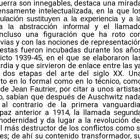
uerra son innegables, destaca una mirad
nsamente intelectualizada, en la que l
o
culación sustituyen a la experiencia y a l
sa
la abstracción informal
y el llamad
incluso una figuración que ha roto co
vias y con las nociones de representació
uestas fueron incubadas durante los año
licto 1939-45, en el que se elaboraron la
dia y que sirvieron de enlace entre las y
s dos etapas del arte del siglo XX. Un
nto en lo formal como en lo técnico, com
 de
Jean Fautrier
, por citar a unos artista
o
, sabían que después de Auschwitz nad
 al contrario de la primera vanguardia
paz anterior a 1914, la llamada
segund
modernidad y da lugar a la revolución de
l más destructor de los conflictos como s
tes; de ahí su contenido transformador, s