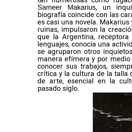
tan numerosas como fugaces
Sameer Makarius
, un inqu
biografía coincide con las cara
es casi una novela. Makarius
ruinas, impulsaron la creac
que la Argentina, receptora 
lenguajes, conocía una activid
se agruparon otros inquietos
manera efímera y por medio d
conocer sus trabajos, siemp
crítica y la cultura de la talla
de arte, esencial en la cu
pasado siglo.