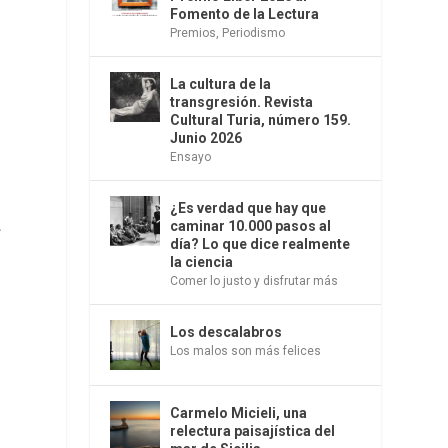
Fomento de la Lectura
Premios
,
Periodismo
La cultura de la
transgresión. Revista
Cultural Turia, número 159.
Junio 2026
Ensayo
¿Es verdad que hay que
a
caminar 10.000 pasos al
a
día? Lo que dice realmente
la ciencia
Comer lo justo y disfrutar más
Los descalabros
Los malos son más felices
Carmelo Micieli, una
relectura paisajística del