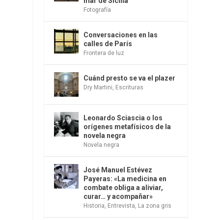
mar de Sicilia
Fotografía
Conversaciones en las
calles de París
Frontera de luz
Cuánd presto se va el plazer
Dry Martini
,
Escrituras
Leonardo Sciascia o los
orígenes metafísicos de la
novela negra
Novela negra
José Manuel Estévez
Payeras: «La medicina en
combate obliga a aliviar,
curar… y acompañar»
Historia
,
Entrevista
,
La zona gris