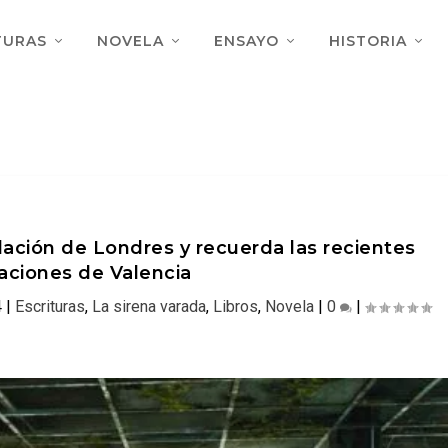
TURAS
NOVELA
ENSAYO
HISTORIA
dación de Londres y recuerda las recientes
aciones de Valencia
4
|
Escrituras
,
La sirena varada
,
Libros
,
Novela
|
0
|