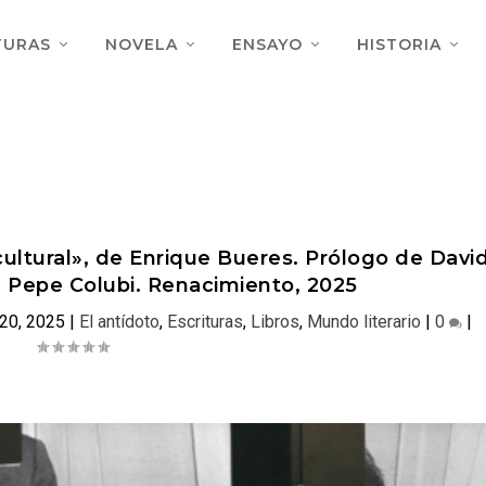
TURAS
NOVELA
ENSAYO
HISTORIA
 cultural», de Enrique Bueres. Prólogo de Davi
 Pepe Colubi. Renacimiento, 2025
20, 2025
|
El antídoto
,
Escrituras
,
Libros
,
Mundo literario
|
0
|