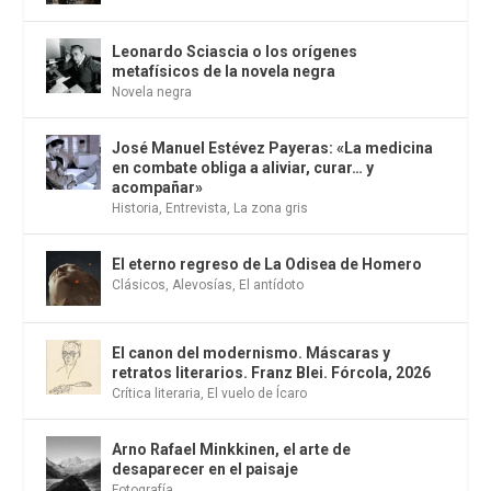
Leonardo Sciascia o los orígenes
metafísicos de la novela negra
Novela negra
José Manuel Estévez Payeras: «La medicina
en combate obliga a aliviar, curar… y
acompañar»
Historia
,
Entrevista
,
La zona gris
El eterno regreso de La Odisea de Homero
Clásicos
,
Alevosías
,
El antídoto
El canon del modernismo. Máscaras y
retratos literarios. Franz Blei. Fórcola, 2026
Crítica literaria
,
El vuelo de Ícaro
Arno Rafael Minkkinen, el arte de
desaparecer en el paisaje
Fotografía