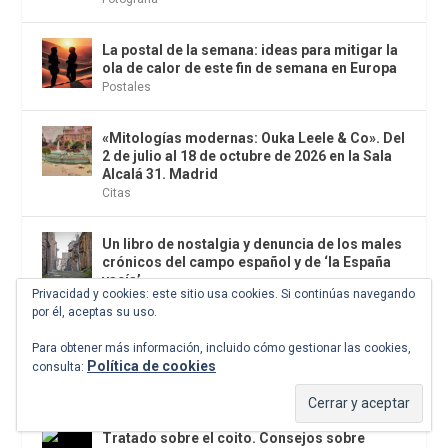
La postal de la semana: ideas para mitigar la
ola de calor de este fin de semana en Europa
Postales
«Mitologías modernas: Ouka Leele & Co». Del
2 de julio al 18 de octubre de 2026 en la Sala
Alcalá 31. Madrid
Citas
Un libro de nostalgia y denuncia de los males
crónicos del campo español y de ‘la España
vacía’
Privacidad y cookies: este sitio usa cookies. Si continúas navegando
Cuentos
por él, aceptas su uso.
Para obtener más información, incluido cómo gestionar las cookies,
En la línea del horizonte. Yihad en la Sahel.
Política de cookies
consulta:
Alberto Masegosa. Editorial UFV, 2026
Periodismo
Tratado sobre el coito. Consejos sobre