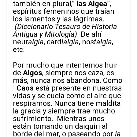
también en plural,”
las Algea
”,
espíritus femeninos que traían
los lamentos y las lágrimas.
(Diccionario Tesauro de Historia
Antigua y Mitología)
. De ahí
neur
algia
, card
ialgia
, nos
talgia
,
etc.
Por mucho que intentemos huir
de
Algos
, siempre nos caza, es
más, nunca nos abandona. Como
Caos
está presente en nuestras
vidas y se cuela como el aire que
respiramos. Nunca tiene maldita
la gracia y siempre trae mucho
sufrimiento. Mientras unos
están tomando un daiquiri al
borde del mar, o paseando por
la