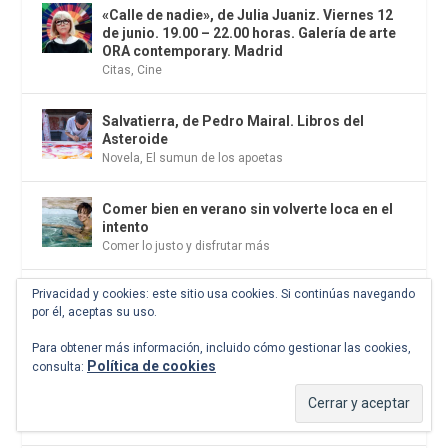
«Calle de nadie», de Julia Juaniz. Viernes 12
de junio. 19.00 – 22.00 horas. Galería de arte
ORA contemporary. Madrid
Citas
,
Cine
Salvatierra, de Pedro Mairal. Libros del
Asteroide
Novela
,
El sumun de los apoetas
Comer bien en verano sin volverte loca en el
intento
Comer lo justo y disfrutar más
Privacidad y cookies: este sitio usa cookies. Si continúas navegando
El culto a la belleza. Hasta el 8 de noviembre
por él, aceptas su uso.
de 2026. CCCB. Barcelona
Citas
Para obtener más información, incluido cómo gestionar las cookies,
Política de cookies
consulta:
Bernini y los Barberini. Palazzo Barberini.
Hasta el 14 de junio. Roma
Exposiciones