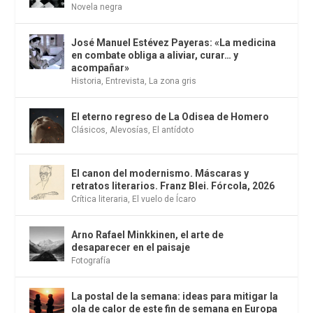
Novela negra
José Manuel Estévez Payeras: «La medicina
en combate obliga a aliviar, curar… y
acompañar»
Historia
,
Entrevista
,
La zona gris
El eterno regreso de La Odisea de Homero
Clásicos
,
Alevosías
,
El antídoto
El canon del modernismo. Máscaras y
retratos literarios. Franz Blei. Fórcola, 2026
Crítica literaria
,
El vuelo de Ícaro
Arno Rafael Minkkinen, el arte de
desaparecer en el paisaje
Fotografía
La postal de la semana: ideas para mitigar la
ola de calor de este fin de semana en Europa