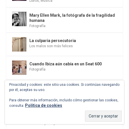
Libros
,
Música
Mary Ellen Mark, la fotógrafa de la fragilidad
humana
Fotografía
La culparia persecutoria
Los malos son más felices
Cuando Ibiza aún cabía en un Seat 600
Fotografía
Privacidad y cookies: este sitio usa cookies. Si continúas navegando
Los doce césares de la antigua Roma nunca
por él, aceptas su uso.
se fueron del todo
El antídoto
,
Ensayo
Para obtener más información, incluido cómo gestionar las cookies,
Política de cookies
consulta:
Por qué cada vez más niñas empiezan dietas
antes de los 12 años
Comer lo justo y disfrutar más