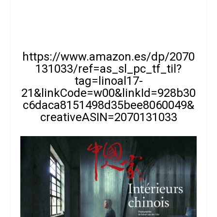
https://www.amazon.es/dp/2070
131033/ref=as_sl_pc_tf_til?
tag=linoal17-
21&linkCode=w00&linkId=928b30
c6daca8151498d35bee8060049&
creativeASIN=2070131033