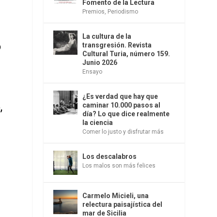
Fomento de la Lectura
a
Premios
,
Periodismo
n
La cultura de la
o
transgresión. Revista
Cultural Turia, número 159.
Junio 2026
Ensayo
.
¿Es verdad que hay que
,
caminar 10.000 pasos al
día? Lo que dice realmente
la ciencia
Comer lo justo y disfrutar más
n
Los descalabros
Los malos son más felices
Carmelo Micieli, una
relectura paisajística del
mar de Sicilia