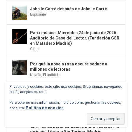
John le Carré después de John le Carré
Espionaje
Parix música. Miércoles 24 de junio de 2026
Auditorio de Casa del Lector. (Fundación GSR
en Matadero Madrid)
Citas
Por qué la novela rosa oscura seduce a
millones de lectoras
Novela
,
El antídoto
Privacidad y cookies: este sitio usa cookies. Si continúas navegando
La sinfonia de los mil y el nudo de Manoteras
por él, aceptas su uso.
de Madrid
Los malos son más felices
Para obtener más información, incluido cómo gestionar las cookies,
Política de cookies
consulta:
Presentación del libro: «Terrorismo
revolucionario en España: el PCE(r) y los
GRAPO» de Lorenzo Castro Moral. Jueves, 18
de junio. Librería Sin Tarima. Madrid