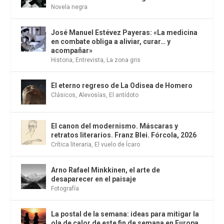
Novela negra
José Manuel Estévez Payeras: «La medicina
en combate obliga a aliviar, curar… y
acompañar»
Historia
,
Entrevista
,
La zona gris
El eterno regreso de La Odisea de Homero
Clásicos
,
Alevosías
,
El antídoto
El canon del modernismo. Máscaras y
retratos literarios. Franz Blei. Fórcola, 2026
Crítica literaria
,
El vuelo de Ícaro
Arno Rafael Minkkinen, el arte de
desaparecer en el paisaje
Fotografía
La postal de la semana: ideas para mitigar la
ola de calor de este fin de semana en Europa