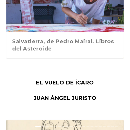
Traducción de Car...
Libros del Asteroid...
mi vida». Esthe...
Collin. Traducci...
Bocaccio
Salvatierra, de Pedro Mairal. Libros
del Asteroide
EL VUELO DE ÍCARO
JUAN ÁNGEL JURISTO