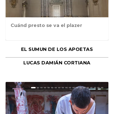
Cuánd presto se va el plazer
EL SUMUN DE LOS APOETAS
LUCAS DAMIÁN CORTIANA
Moral, de Lyra Ekström Lindbäck.
Revolución, de Hugo Gonçalves.
«La música ha sido el gran amor de
«El barman del Ritz», de Philippe
Mañanas de editorial, noches de