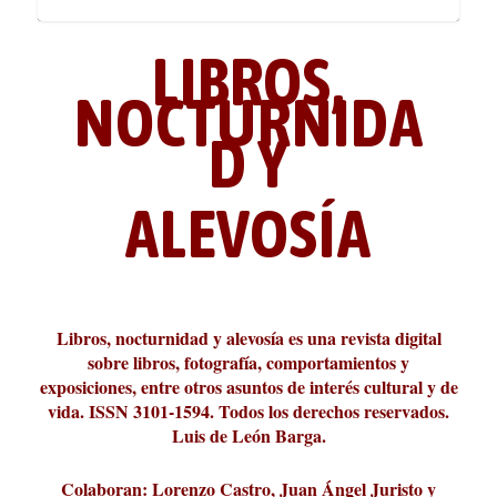
LIBROS,
NOCTURNIDA
D Y
ALEVOSÍA
ABC Cultural recibe el Premio
La cultura de la transgresión.
¿Es verdad que hay que caminar
Los descalabros
Carmelo Micieli, una relectura
Conversaciones en las calles de
Cuánd presto se va el plazer
Leonardo Sciascia o los orígenes
Liber 2026 al Fomento de la Le...
Revista Cultural Turia, númer...
10.000 pasos al día? Lo que d...
paisajística del mar de Sicil...
París
metafísicos de la novela ne...
Libros, nocturnidad y alevosía es una revista digital
sobre libros, fotografía, comportamientos y
exposiciones, entre otros asuntos de interés cultural y de
vida. ISSN 3101-1594. Todos los derechos reservados.
Luis de León Barga.
Colaboran: Lorenzo Castro, Juan Ángel Juristo y