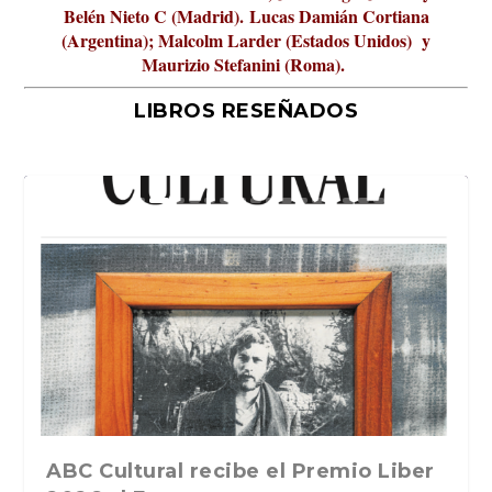
Belén Nieto C (Madrid).
Lucas Damián Cortiana
(Argentina); Malcolm Larder (Estados Unidos) y
Maurizio Stefanini (Roma).
LIBROS RESEÑADOS
La verdadera odisea del espacio en
ABC Cultural recibe el Premio Liber
La cultura de la transgresión.