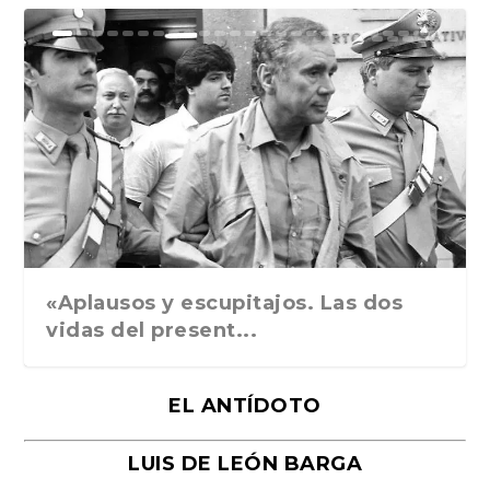
Ground Rules. Alejan...
«Rafael: Poesía subl...
Bienvenidos al circo...
Georges de La Tour. ...
Robert Capa: la hist...
«Aplausos y escupitajos. Las dos
vidas del present...
EL ANTÍDOTO
LUIS DE LEÓN BARGA