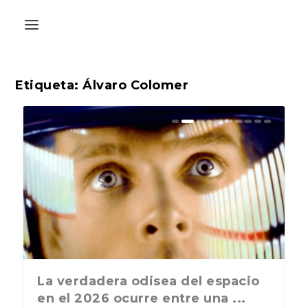
Etiqueta:
Álvaro Colomer
La última postal de la temporada
La verdadera odisea del espacio
nos recuerda que nos vamos ...
en el 2026 ocurre entre una ...