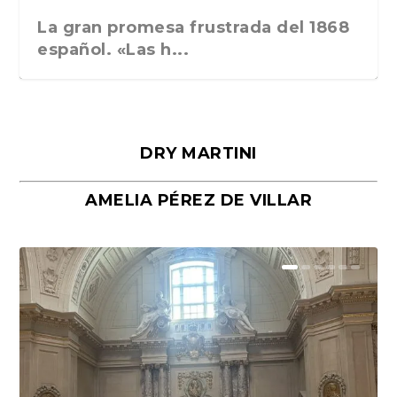
La gran promesa frustrada del 1868
español. «Las h...
DRY MARTINI
AMELIA PÉREZ DE VILLAR
Málaga, verso en azul, de Rafael
«La cocina hebrea. Alimentación
Porras y Salvador...
del pueblo judío e...