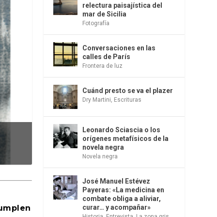
relectura paisajística del
mar de Sicilia
Fotografía
Conversaciones en las
calles de París
Frontera de luz
Cuánd presto se va el plazer
Dry Martini
,
Escrituras
Leonardo Sciascia o los
orígenes metafísicos de la
novela negra
Novela negra
José Manuel Estévez
Payeras: «La medicina en
combate obliga a aliviar,
cumplen
curar… y acompañar»
Historia
,
Entrevista
,
La zona gris