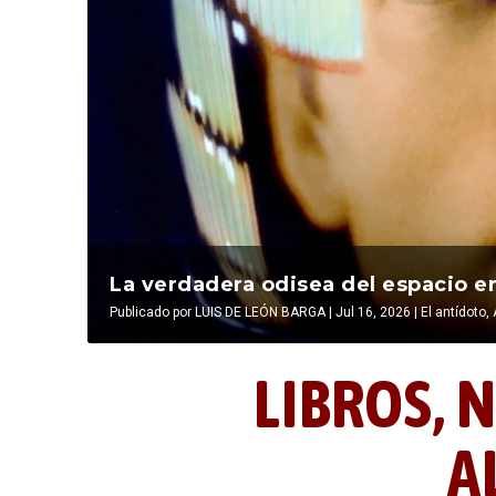
La última postal de la temporada 
La verdadera odisea del espacio en
Publicado por
Publicado por
LIBROS, NOCTUNIDAD Y ALEVOSÍA
LUIS DE LEÓN BARGA
|
Jul 16, 2026
|
|
Jul 16, 2026
El antídoto
,
LIBROS,
N
A