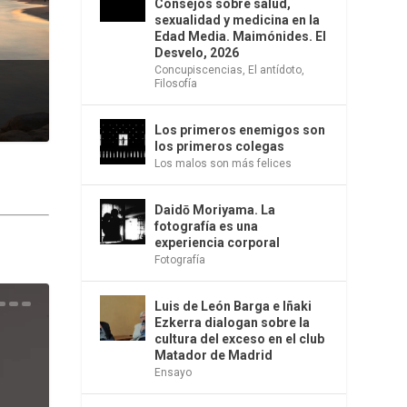
Consejos sobre salud,
sexualidad y medicina en la
Edad Media. Maimónides. El
Desvelo, 2026
Concupiscencias
,
El antídoto
,
Filosofía
Los primeros enemigos son
los primeros colegas
Los malos son más felices
Daidō Moriyama. La
fotografía es una
experiencia corporal
Fotografía
Luis de León Barga e Iñaki
una
e la
os
s en
 la
 Una
del
s de
o
bió
Ezkerra dialogan sobre la
cultura del exceso en el club
Matador de Madrid
Ensayo