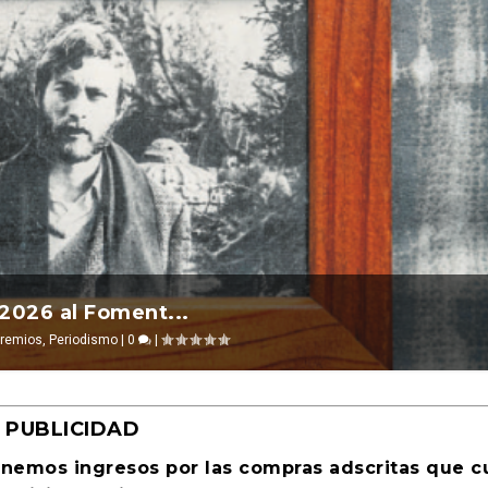
l 2026 ocurre ...
 2026 al Foment...
evosías
remios
,
,
Periodismo
Ciencia ficción
|
0
|
0
|
|
PUBLICIDAD
enemos ingresos por las compras adscritas que 