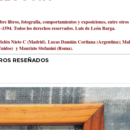
obre libros, fotografía, comportamientos y exposiciones, entre otros
01-1594. Todos los derechos reservados. Luis de León Barga.
Belén Nieto C (Madrid).
Lucas Damián Cortiana (Argentina); Ma
Unidos) y Maurizio Stefanini (Roma).
BROS RESEÑADOS
r 2026 al Fomento de la Le...
ta Cultural Turia, númer...
000 pasos al día? Lo que d...
jística del mar de Sicil...
rís
tafísicos de la novela ne...
 felices
 y disfrutar más
uz
ni
|
2
Premios
|
|
,
Escrituras
0
|
|
|
,
0
Periodismo
|
|
0
|
0
|
|
|
0
|