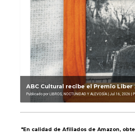
La verdadera odisea del espacio en e
ABC Cultural recibe el Premio Liber
Publicado por
Publicado por
LUIS DE LEÓN BARGA
LIBROS, NOCTUNIDAD Y ALEVOSÍA
|
Jul 16, 2026
|
|
Jul 16, 2026
El antídoto
,
|
Al
P
"En calidad de Afiliados de Amazon, obt