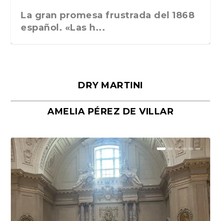
La gran promesa frustrada del 1868
español. «Las h...
DRY MARTINI
AMELIA PÉREZ DE VILLAR
Málaga, verso en azul, de Rafael
«La cocina hebrea. Alimentación
Porras y Salvador...
del pueblo judío e...