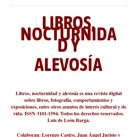
LIBROS,
NOCTURNIDA
D Y
ALEVOSÍA
ABC Cultural recibe el Premio
La cultura de la transgresión.
¿Es verdad que hay que caminar
Los descalabros
Carmelo Micieli, una relectura
Conversaciones en las calles de
Cuánd presto se va el plazer
Leonardo Sciascia o los orígenes
Liber 2026 al Fomento de la Le...
Revista Cultural Turia, númer...
10.000 pasos al día? Lo que d...
paisajística del mar de Sicil...
París
metafísicos de la novela ne...
Libros, nocturnidad y alevosía es una revista digital
sobre libros, fotografía, comportamientos y
exposiciones, entre otros asuntos de interés cultural y de
vida. ISSN 3101-1594. Todos los derechos reservados.
Luis de León Barga.
Colaboran: Lorenzo Castro, Juan Ángel Juristo y