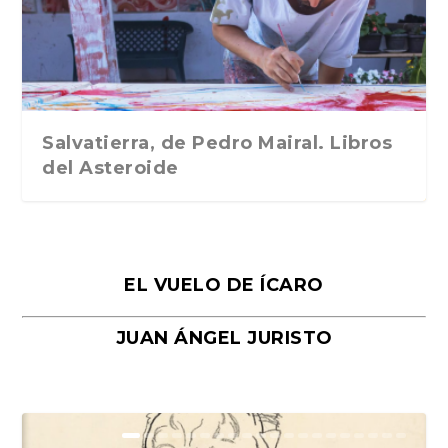
Traducción de Car...
Libros del Asteroid...
mi vida». Esthe...
Collin. Traducci...
Bocaccio
Salvatierra, de Pedro Mairal. Libros
del Asteroide
EL VUELO DE ÍCARO
JUAN ÁNGEL JURISTO