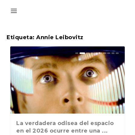
Etiqueta:
Annie Leibovitz
La última postal de la temporada
La verdadera odisea del espacio
nos recuerda que nos vamos ...
en el 2026 ocurre entre una ...