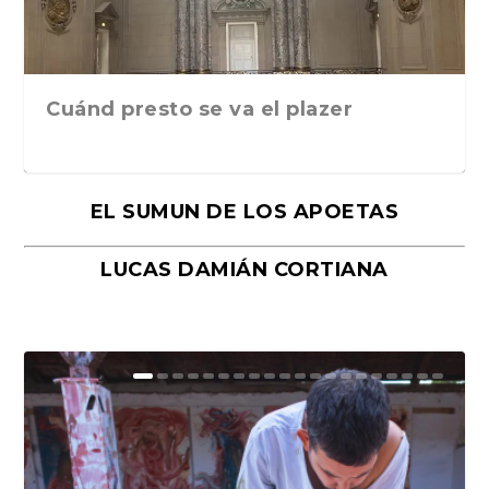
Cuánd presto se va el plazer
EL SUMUN DE LOS APOETAS
LUCAS DAMIÁN CORTIANA
Moral, de Lyra Ekström Lindbäck.
Revolución, de Hugo Gonçalves.
«La música ha sido el gran amor de
«El barman del Ritz», de Philippe
Mañanas de editorial, noches de