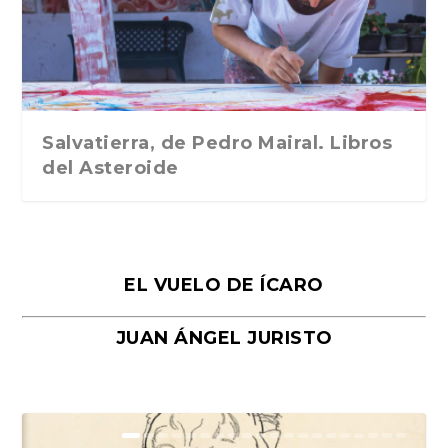
Traducción de Car...
Libros del Asteroid...
mi vida». Esthe...
Collin. Traducci...
Bocaccio
Salvatierra, de Pedro Mairal. Libros
del Asteroide
EL VUELO DE ÍCARO
JUAN ÁNGEL JURISTO