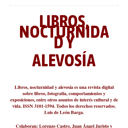
LIBROS,
NOCTURNIDA
D Y
ALEVOSÍA
ABC Cultural recibe el Premio
La cultura de la transgresión.
¿Es verdad que hay que caminar
Los descalabros
Carmelo Micieli, una relectura
Conversaciones en las calles de
Cuánd presto se va el plazer
Leonardo Sciascia o los orígenes
Liber 2026 al Fomento de la Le...
Revista Cultural Turia, númer...
10.000 pasos al día? Lo que d...
paisajística del mar de Sicil...
París
metafísicos de la novela ne...
Libros, nocturnidad y alevosía es una revista digital
sobre libros, fotografía, comportamientos y
exposiciones, entre otros asuntos de interés cultural y de
vida. ISSN 3101-1594. Todos los derechos reservados.
Luis de León Barga.
Colaboran: Lorenzo Castro, Juan Ángel Juristo y