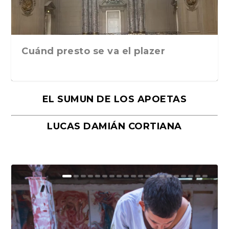
Cuánd presto se va el plazer
EL SUMUN DE LOS APOETAS
LUCAS DAMIÁN CORTIANA
Moral, de Lyra Ekström Lindbäck.
Revolución, de Hugo Gonçalves.
«La música ha sido el gran amor de
«El barman del Ritz», de Philippe
Mañanas de editorial, noches de