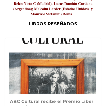
Belén Nieto C (Madrid).
Lucas Damián Cortiana
(Argentina); Malcolm Larder (Estados Unidos) y
Maurizio Stefanini (Roma).
LIBROS RESEÑADOS
La verdadera odisea del espacio en
ABC Cultural recibe el Premio Liber
La cultura de la transgresión.