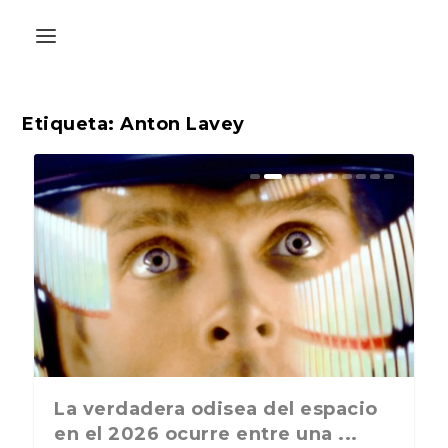
Etiqueta:
Anton Lavey
La última postal de la temporada
La verdadera odisea del espacio
nos recuerda que nos vamos ...
en el 2026 ocurre entre una ...