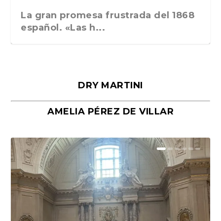
La gran promesa frustrada del 1868
español. «Las h...
DRY MARTINI
AMELIA PÉREZ DE VILLAR
Málaga, verso en azul, de Rafael
«La cocina hebrea. Alimentación
Porras y Salvador...
del pueblo judío e...