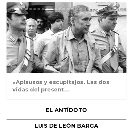
Ground Rules. Alejan...
«Rafael: Poesía subl...
Bienvenidos al circo...
Georges de La Tour. ...
Robert Capa: la hist...
«Aplausos y escupitajos. Las dos
vidas del present...
EL ANTÍDOTO
LUIS DE LEÓN BARGA