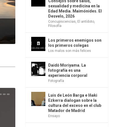
Consejos sobre salud,
sexualidad y medicina en la
Edad Media. Maimónides. El
Desvelo, 2026
Concupiscencias
,
El antídoto
,
Filosofía
Los primeros enemigos son
los primeros colegas
Los malos son más felices
Daidō Moriyama. La
fotografía es una
experiencia corporal
Fotografía
Luis de León Barga e Iñaki
una
e la
os
s en
 la
 Una
del
s de
o
bió
Ezkerra dialogan sobre la
cultura del exceso en el club
Matador de Madrid
Ensayo