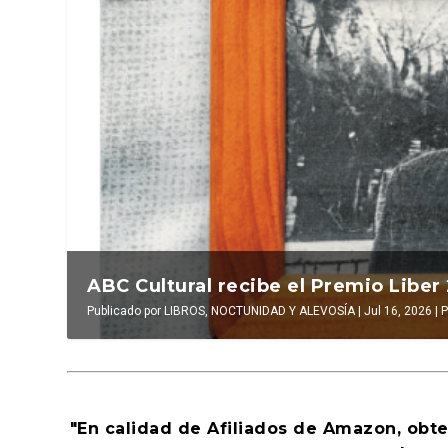
La verdadera odisea del espacio en e
La cultura d
Publicado por
LUIS DE LEÓN BARGA
|
Jul 16, 2026
Publicado por
|
El antídoto
INAKI 
,
Al
"En calidad de Afiliados de Amazon, obt