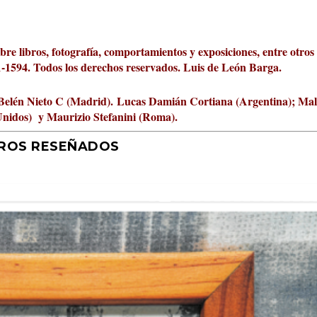
obre libros, fotografía, comportamientos y exposiciones, entre otros
01-1594. Todos los derechos reservados. Luis de León Barga.
Belén Nieto C (Madrid).
Lucas Damián Cortiana (Argentina); Ma
Unidos) y Maurizio Stefanini (Roma).
BROS RESEÑADOS
r 2026 al Fomento de la Le...
ta Cultural Turia, númer...
000 pasos al día? Lo que d...
jística del mar de Sicil...
rís
tafísicos de la novela ne...
 felices
 y disfrutar más
uz
ni
|
2
Premios
|
|
,
Escrituras
0
|
|
|
,
0
Periodismo
|
|
0
|
0
|
|
|
0
|