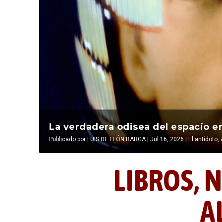
La última postal de la temporada 
La verdadera odisea del espacio en
Publicado por
Publicado por
LIBROS, NOCTUNIDAD Y ALEVOSÍA
LUIS DE LEÓN BARGA
|
Jul 16, 2026
|
|
Jul 16, 2026
El antídoto
,
LIBROS,
N
A