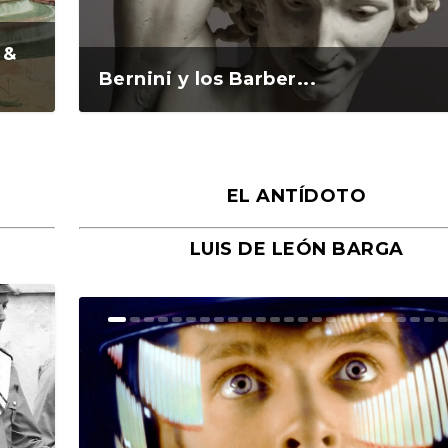
 &
Bernini y los Barber...
EL ANTÍDOTO
LUIS DE LEÓN BARGA
n y
o
o
Ground Rules. Alejan...
«Rafael: Poesía subl...
Bienvenidos al circo...
Georges de La Tour. ...
Robert Capa: la hist...