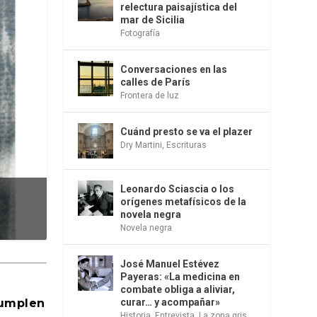
relectura paisajística del
mar de Sicilia
Fotografía
Conversaciones en las
calles de París
Frontera de luz
Cuánd presto se va el plazer
Dry Martini
,
Escrituras
Leonardo Sciascia o los
orígenes metafísicos de la
novela negra
Novela negra
José Manuel Estévez
Payeras: «La medicina en
combate obliga a aliviar,
cumplen
curar… y acompañar»
Historia
,
Entrevista
,
La zona gris