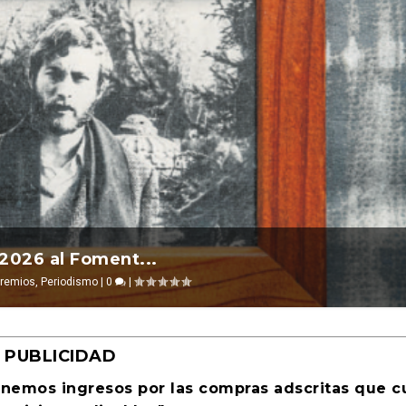
l 2026 ocurre ...
e la transgresión. Revista Cultural Tu...
EZKERRA
evosías
,
|
Ciencia ficción
Jul 14, 2026
|
Ensayo
|
0
|
|
0
|
PUBLICIDAD
enemos ingresos por las compras adscritas que 